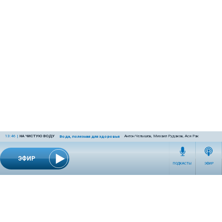
13:46
|
НА ЧИСТУЮ ВОДУ
Антон Челышев, Михаил Рудаков, Ася Рак
Вода, полезная для здоровья
ЭФИР
ПОДКАСТЫ
ЭФИР