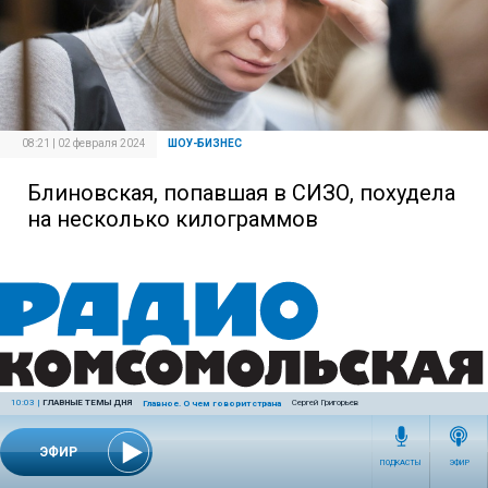
08:21 | 02 февраля 2024
ШОУ-БИЗНЕС
Блиновская, попавшая в СИЗО, похудела
на несколько килограммов
10:03
|
ГЛАВНЫЕ ТЕМЫ ДНЯ
Сергей Григорьев
Главное. О чем говорит страна
ЭФИР
ПОДКАСТЫ
ЭФИР
07:37 | 09 августа 2023
ШОУ-БИЗНЕС