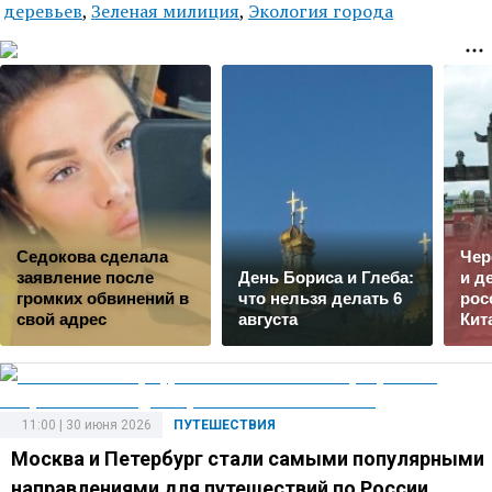
деревьев
,
Зеленая милиция
,
Экология города
Седокова сделала
Чер
заявление после
День Бориса и Глеба:
и д
громких обвинений в
что нельзя делать 6
рос
свой адрес
августа
Кит
11:00 | 30 июня 2026
ПУТЕШЕСТВИЯ
Москва и Петербург стали самыми популярными
направлениями для путешествий по России