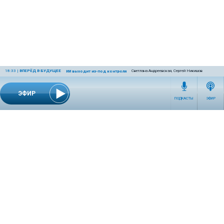
18:33
|
ВПЕРЁД В БУДУЩЕЕ
Светлана Андреевская, Сергей Никишов
ИИ выходит из-под контроля
ЭФИР
ПОДКАСТЫ
ЭФИР