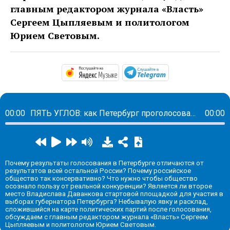
главным редактором журнала «Власть»
Сергеем Цыпляевым и политологом
Юрием Световым.
https://music.yandex.ru/alb
https://t.me/ma
00:00
ПЯТЬ УГЛОВ: как Петербург проголосовал на выборах президента
00:00
Почему результаты голосования в Петербурге отличаются от
результатов всей остальной России? Почему российское
общество так консервативно? Что нужно чтобы общество
осознало пользу от реальной конкуренции? Является ли второе
место Владислава Даванкова стартовой площадкой для участия в
выборах губернатора Петербурга? Небывалую явку и расклад,
сложившийся на карте политических партий после голосования,
обсуждаем с главным редактором журнала «Власть» Сергеем
Цыпляевым и политологом Юрием Световым.