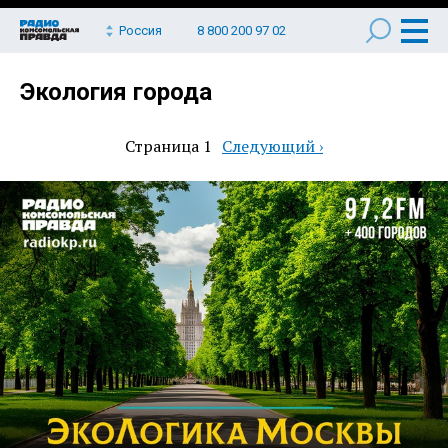
Россия
8 800 200 97 02
Экология города
Страница 1
Следующая
Следующий ›
Нумерация
страница
страниц