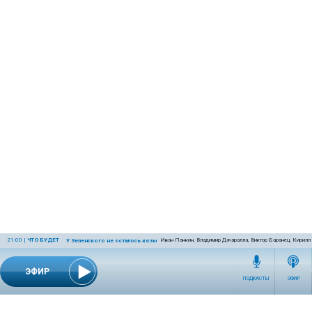
21:00
|
ЧТО БУДЕТ
Иван Панкин, Владимир Джаралла, Виктор Баранец, Кирилл
У Зеленского не осталось козырей
ЭФИР
ПОДКАСТЫ
ЭФИР