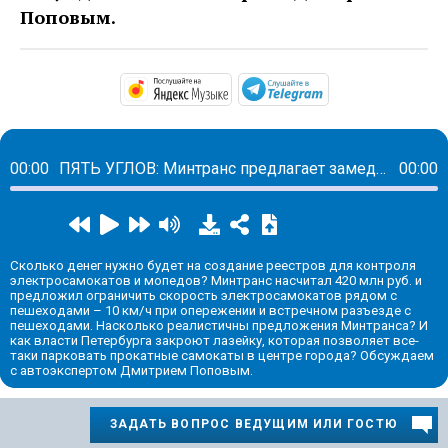
Поповым.
https://music.yandex.ru/alb
https://t.me/ma
00:00
ПЯТЬ УГЛОВ: Минтранс предлагает замедлить электросамокаты и повесить на них номера
00:00
Сколько денег нужно будет на создание реестров для контроля
электросамокатов и мопедов? Минтранс насчитал 420 млн руб. и
предложил ограничить скорость электросамокатов рядом с
пешеходами – 10 км/ч при опережении и встречном разъезде с
пешеходами. Насколько реалистичны предложения Минтранса? И
как власти Петербурга закроют лазейку, которая позволяет все-
таки парковать прокатные самокаты в центре города? Обсуждаем
с автоэкспертом Дмитрием Поповым.
ЗАДАТЬ ВОПРОС ВЕДУЩИМ ИЛИ ГОСТЮ