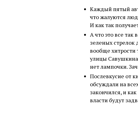
Каждый пятый авт
что жалуются лю
И как так получа
А что это все так
зеленых стрелок 
вообще хитрости 
улицы Савушкина,
нет лампочки. За
Послевкусие от ки
обсуждали на всех
закончился, и как
власти будут задв