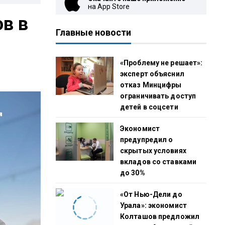
на App Store
в в
Главные новости
«Проблему не решает»:
эксперт объяснил
отказ Минцифры
ограничивать доступ
детей в соцсети
Экономист
предупредил о
скрытых условиях
вкладов со ставками
до 30%
«От Нью-Дели до
Урала»: экономист
Колташов предложил