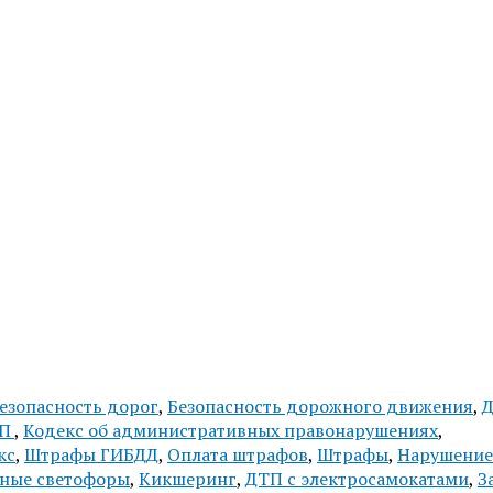
езопасность дорог
,
Безопасность дорожного движения
,
Д
АП
,
Кодекс об административных правонарушениях
,
кс
,
Штрафы ГИБДД
,
Оплата штрафов
,
Штрафы
,
Нарушение
ные светофоры
,
Кикшеринг
,
ДТП с электросамокатами
,
З