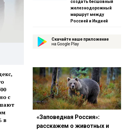
создать бесшовный
железнодорожный
маршрут между
Россией и Индией
Скачайте наше приложение
на Google Play
екс,
го
500
но с
ышают
ом
«Заповедная Россия»:
% в
расскажем о животных и