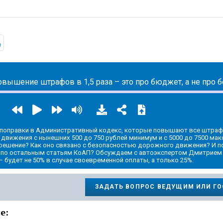
ic.yandex.ru/album/32683664/
https://t.me/mavestreambot/app?startapp=5corner
поправки в Административный кодекс, которые повышают все штраф
движения с нынешних 500 до 750 рублей минимум и с 5000 до 7500 мак
решение? Как оно связано с безопасностью дорожного движения? И п
по остальным статьям КоАП? Обсуждаем с автоэкспертом Дмитрием
– будет не 50% в случае своевременной оплаты, а только 25%.
ЗАДАТЬ ВОПРОС ВЕДУЩИМ ИЛИ Г
е: