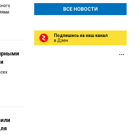
жного
ВСЕ НОВОСТИ
иями.
Подпишись на наш канал
в Дзен
лярными
ии
всех
вили
для