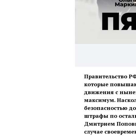
Правительство Р
которые повышаю
движения с нынеш
максимум. Наскол
безопасностью д
штрафы по остал
Дмитрием Поповым
случае своевреме