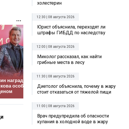
холестерин
12:30 | 08 августа 2026
Юрист объяснила, переходят ли
штрафы ГИБДД по наследству
12:00 | 08 августа 2026
Миколог рассказал, как найти
грибные места в лесу
11:30 | 08 августа 2026
ин наградил
Британка бросила
Ваню Дм
скова особым
работу ради замков
внесли в
Диетолог объяснила, почему в жару
деном
из пряников
рекордо
стоит отказаться от тяжелой пищи
11:00 | 08 августа 2026
Врач предупредила об опасности
ди
купания в холодной воде в жару