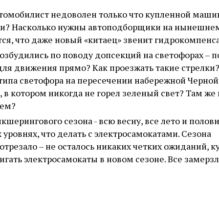
омобилист недоволен только что купленной машин
ди? Насколько нужны автоподборщики на нынешне
ется, что даже новый «китаец» звенит гидрокомпен
 возбудились по поводу допсекций на светофорах – п
для движения прямо? Как проезжать такие стрелки?
типа светофора на пересечении набережной Черной
 в котором никогда не горел зеленый свет? Там же
чем?
кшерингового сезона - всю весну, все лето и полов
 уровнях, что делать с электросамокатами. Сезона
 отрезало – не осталось никаких четких ожиданий, к
игать электросамокаты в новом сезоне. Все замерзл