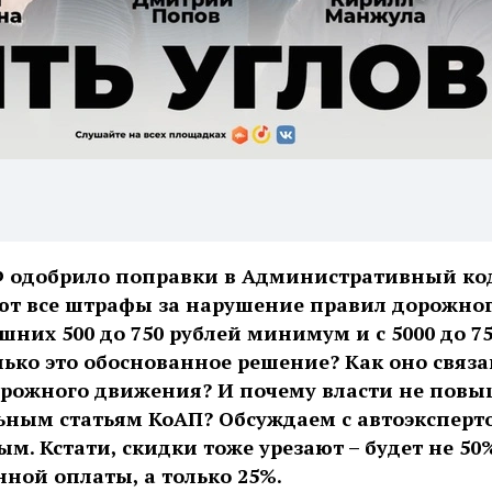
Ф одобрило поправки в Административный код
т все штрафы за нарушение правил дорожно
них 500 до 750 рублей минимум и с 5000 до 7
ько это обоснованное решение? Как оно связа
орожного движения? И почему власти не пов
ьным статьям КоАП? Обсуждаем с автоэксперт
. Кстати, скидки тоже урезают – будет не 50
нной оплаты, а только 25%.