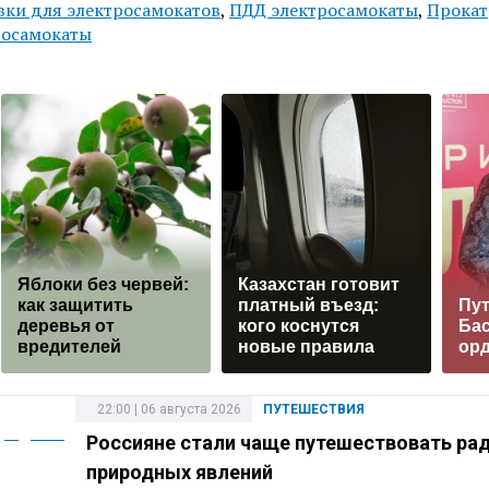
вки для электросамокатов
,
ПДД электросамокаты
,
Прокат
росамокаты
Яблоки без червей:
Казахстан готовит
как защитить
платный въезд:
Пут
деревья от
кого коснутся
Ба
вредителей
новые правила
ор
22:00 | 06 августа 2026
ПУТЕШЕСТВИЯ
Россияне стали чаще путешествовать ра
природных явлений