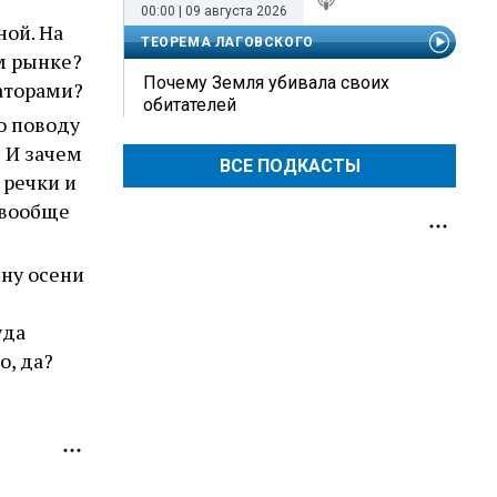
00:00 | 09 августа 2026
ой. На
ТЕОРЕМА ЛАГОВСКОГО
м рынке?
Почему Земля убивала своих
саторами?
обитателей
о поводу
 И зачем
ВСЕ ПОДКАСТЫ
 речки и
 вообще
ину осени
уда
о, да?