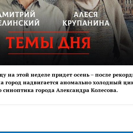
цу на этой неделе придет осень – после рекор
на город надвигается аномально холодный ци
 синоптика города Александра Колесова.
ic.yandex.ru/album/14524620