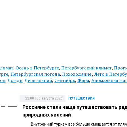
лимат
,
Осень в Петербурге
,
Петербургский климат
,
Прог
урге
,
Петербургская погода
,
Похолодание
,
Лето в Петерб
он
,
Дождь
,
День знаний
,
Сентябрь
,
Жара
,
Аномальная жа
22:00 | 06 августа 2026
ПУТЕШЕСТВИЯ
Россияне стали чаще путешествовать ра
природных явлений
Внутренний туризм все больше смещается от пля