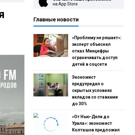
на App Store
я
Главные новости
«Проблему не решает»:
эксперт объяснил
отказ Минцифры
ограничивать доступ
детей в соцсети
Экономист
предупредил о
скрытых условиях
вкладов со ставками
до 30%
«От Нью-Дели до
Урала»: экономист
Колташов предложил