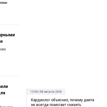
иями.
лярными
ии
всех
вили
13:00 | 08 августа 2026
для
Кардиолог объяснил, почему диета
не всегда помогает снизить