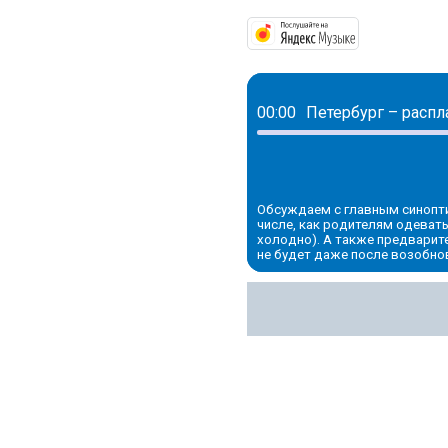
https://mus
00:00
Обсуждаем с главным синопт
числе, как родителям одевать
холодно). А также предварите
не будет даже после возобно