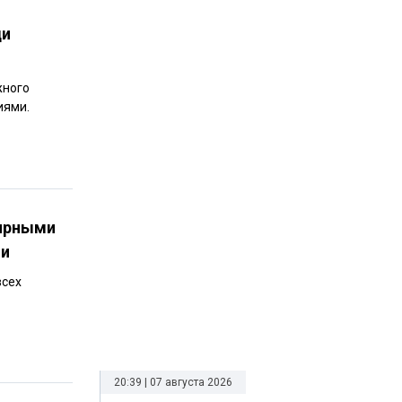
ди
жного
иями.
лярными
ии
всех
20:39 | 07 августа 2026