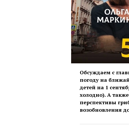
Обсуждаем с гла
погоду на ближай
детей на 1 сентя
холодно). А такж
перспективы гриб
возобновления д