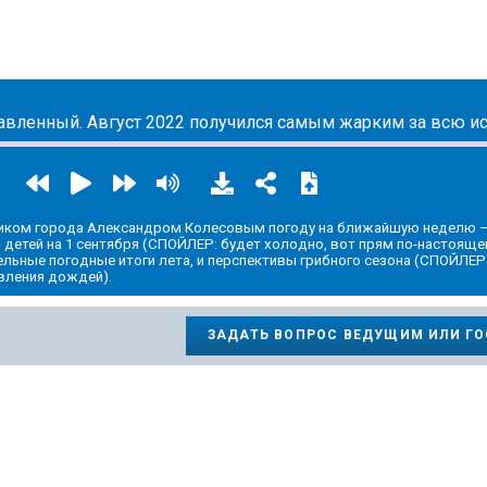
ic.yandex.ru/album/14524620
иком города Александром Колесовым погоду на ближайшую неделю –
 детей на 1 сентября (СПОЙЛЕР: будет холодно, вот прям по-настоящ
льные погодные итоги лета, и перспективы грибного сезона (СПОЙЛЕР 
вления дождей).
ЗАДАТЬ ВОПРОС ВЕДУЩИМ ИЛИ Г