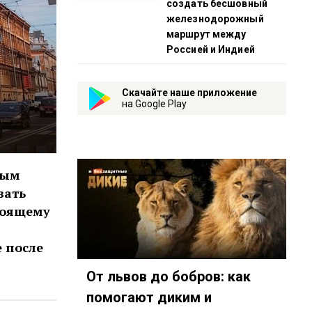
создать бесшовный
железнодорожный
маршрут между
Россией и Индией
Скачайте наше приложение
на Google Play
вым
вать
тоящему
е после
От львов до бобров: как
помогают диким и