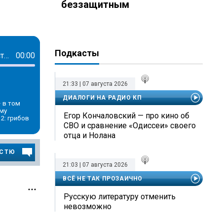
беззащитным
Подкасты
Петербург – расплавленный. Август 2022 получился самым жарким за всю историю
00:00
21:33 | 07 августа 2026
ДИАЛОГИ НА РАДИО КП
 в том
ему
Егор Кончаловский — про кино об
2: грибов
СВО и сравнение «Одиссеи» своего
отца и Нолана
ОСТЮ
21:03 | 07 августа 2026
ВСЁ НЕ ТАК ПРОЗАИЧНО
Русскую литературу отменить
невозможно