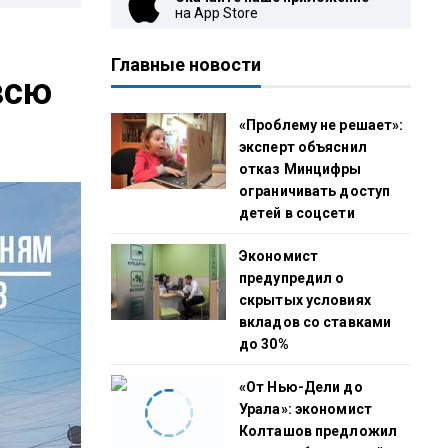
на App Store
т
Главные новости
всю
«Проблему не решает»:
эксперт объяснил
отказ Минцифры
ограничивать доступ
детей в соцсети
Экономист
предупредил о
скрытых условиях
вкладов со ставками
до 30%
«От Нью-Дели до
Урала»: экономист
Колташов предложил