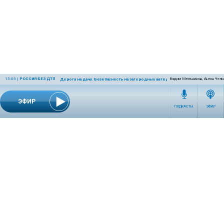
15:03
|
РОССИЯ БЕЗ ДТП
Вадим Мельников, Антон Чел
Дорога на дачу. Безопасность на загородных автодорогах
ЭФИР
ПОДКАСТЫ
ЭФИР