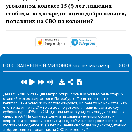
уголовном кодексе 15 (!) лет лишения
свободы за дискредитацию добровольцев,
попавших на СВО из колонии?
https://music.yandex.ru/alb
https://t.me/ma
00:00
ЗАПРЕТНЫЙ МИЛОНОВ: что не так с метро в Петербурге, возня вокруг «ЧВК Рёдан» и 15 лет за дискредитацию добровольцев
00:00
Девять новых станций метро открылось в Москве/Семь старых
станций метро закроется в Петербурге. Понятно, что это
капитальный ремонт, их потом откроют, но вам тоже кажется, что
что-то идет не так? Что за возню устроили наши власти вокруг
субкультуры «Рёдан»? И где там можно увидеть следы западных
спецслужб? На кой черт депутаты самым нелепым образом
секретят декларации о своих доходах? И зачем прописывают в
уголовном кодексе 15 (!) лет лишения свободы за дискредитацию
добровольцев, попавших на СВО из колонии?