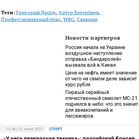
Теги:
Григорий Дрозд
,
Артур Бетербиев
,
Профессиональный бокс
,
WBC
,
Санкции
Новости партнеров
Россия начала на Украине
воздушное наступление:
отправка «Бандеролей»
вызвала вой в Киеве
Цена на нефть имеет значение:
от чего на самом деле зависит
курс рубля
Первый серийный
отечественный самолет МС-21
поднялся в небо: что это значит
для авиакомпаний и
пассажиров
10:46 | 21 июня 2022
СПОРТ
«У него прекрасная техника»: российский боксер