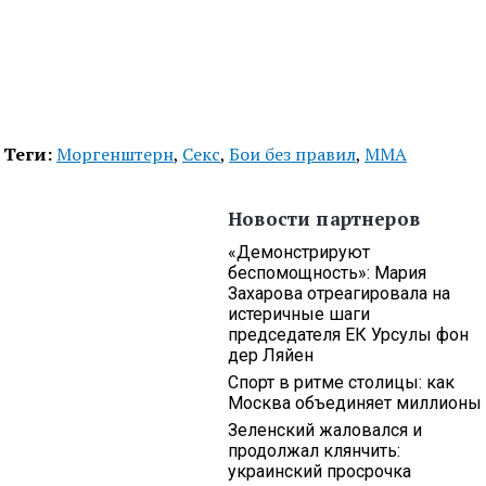
Теги:
Моргенштерн
,
Секс
,
Бои без правил
,
MMA
Новости партнеров
«Демонстрируют
беспомощность»: Мария
Захарова отреагировала на
истеричные шаги
председателя ЕК Урсулы фон
дер Ляйен
Спорт в ритме столицы: как
Москва объединяет миллионы
Зеленский жаловался и
продолжал клянчить:
украинский просрочка