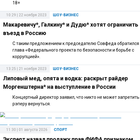
18+
10:29 | 22 ноября 2023
ШОУ-БИЗНЕС
Макаревичу*, Галкину* и Дудю* хотят ограничить
въезд в Россию
С таким предложением к председателю Совфеда обратился
глава «Федерального проекта по безопасности и борьбе с
коррупцией».
13:25 | 21 ноября 2023
ШОУ-БИЗНЕС
Липовый мед, опята и водка: раскрыт райдер
Моргенштерна* на выступление в России
Концертный директор заявил, что никто не может запретить
рэперу вернуться.
11:30 | 01 августа 2026
СПОРТ
Эксперт назвал продажу прав ФИФА признаком