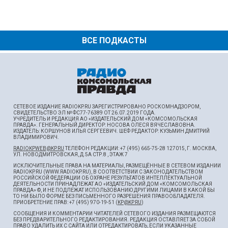
ВСЕ ПОДКАСТЫ
СЕТЕВОЕ ИЗДАНИЕ RADIOKP.RU ЗАРЕГИСТРИРОВАНО РОСКОМНАДЗОРОМ,
СВИДЕТЕЛЬСТВО ЭЛ № ФС77-76389 ОТ 26.07.2019 ГОДА.
УЧРЕДИТЕЛЬ И РЕДАКЦИЯ АО «ИЗДАТЕЛЬСКИЙ ДОМ «КОМСОМОЛЬСКАЯ
ПРАВДА». ГЕНЕРАЛЬНЫЙ ДИРЕКТОР: НОСОВА ОЛЕСЯ ВЯЧЕСЛАВОВНА.
ИЗДАТЕЛЬ: КОРШУНОВ ИЛЬЯ СЕРГЕЕВИЧ. ШEФ РЕДАКТОР: КУЗЬМИН ДМИТРИЙ
ВЛАДИМИРОВИЧ.
RADIOKPWEB@KP.RU
ТЕЛЕФОН РЕДАКЦИИ: +7 (495) 665-75-28 127015, Г. МОСКВА,
УЛ. НОВОДМИТРОВСКАЯ, Д.5А СТР.8 , ЭТАЖ 7
ИСКЛЮЧИТЕЛЬНЫЕ ПРАВА НА МАТЕРИАЛЫ, РАЗМЕЩЁННЫЕ В СЕТЕВОМ ИЗДАНИИ
RADIOKP.RU (WWW.RADIOKP.RU), В СООТВЕТСТВИИ С ЗАКОНОДАТЕЛЬСТВОМ
РОССИЙСКОЙ ФЕДЕРАЦИИ ОБ ОХРАНЕ РЕЗУЛЬТАТОВ ИНТЕЛЛЕКТУАЛЬНОЙ
ДЕЯТЕЛЬНОСТИ ПРИНАДЛЕЖАТ АО «ИЗДАТЕЛЬСКИЙ ДОМ «КОМСОМОЛЬСКАЯ
ПРАВДА» ©, И НЕ ПОДЛЕЖАТ ИСПОЛЬЗОВАНИЮ ДРУГИМИ ЛИЦАМИ В КАКОЙ БЫ
ТО НИ БЫЛО ФОРМЕ БЕЗ ПИСЬМЕННОГО РАЗРЕШЕНИЯ ПРАВООБЛАДАТЕЛЯ.
ПРИОБРЕТЕНИЕ ПРАВ: +7 (495) 970-19-51 (
KP@KP.RU
)
СООБЩЕНИЯ И КОММЕНТАРИИ ЧИТАТЕЛЕЙ СЕТЕВОГО ИЗДАНИЯ РАЗМЕЩАЮТСЯ
БЕЗ ПРЕДВАРИТЕЛЬНОГО РЕДАКТИРОВАНИЯ. РЕДАКЦИЯ ОСТАВЛЯЕТ ЗА СОБОЙ
ПРАВО УДАЛИТЬ ИХ С САЙТА ИЛИ ОТРЕДАКТИРОВАТЬ, ЕСЛИ УКАЗАННЫЕ