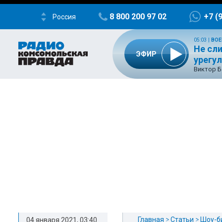
8 800 200 97 02
+7 (
Россия
05:03
|
ВОЕ
Не сл
ЭФИР
урегу
Виктор Б
Главная
Статьи
Шоу-б
04 января 2021, 03:40