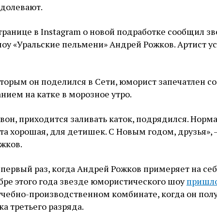
одолевают.
транице в Instagram о новой подработке сообщил з
оу «Уральские пельмени» Андрей Рожков. Артист у
оторым он поделился в Сети, юморист запечатлен с
нием на катке в морозное утро.
 вон, приходится заливать каток, подрядился. Норм
ота хорошая, для детишек. С Новым годом, друзья», 
жков.
 в первый раз, когда Андрей Рожков примеряет на се
бре этого года звезде юмористического шоу
пришл
учебно-производственном комбинате, когда он пол
а третьего разряда.