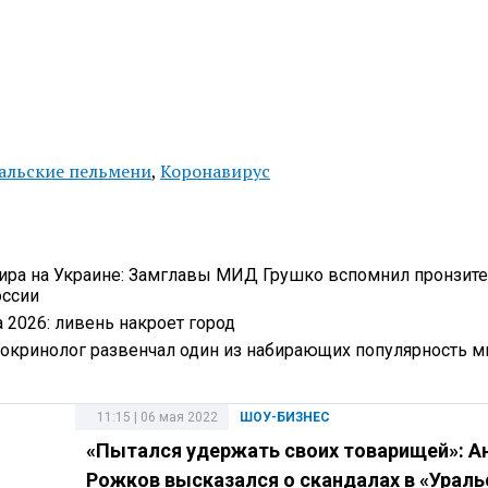
альские пельмени
,
Коронавирус
мира на Украине: Замглавы МИД Грушко вспомнил пронзит
оссии
 2026: ливень накроет город
докринолог развенчал один из набирающих популярность 
11:15 | 06 мая 2022
ШОУ-БИЗНЕС
«Пытался удержать своих товарищей»: А
Рожков высказался о скандалах в «Ураль