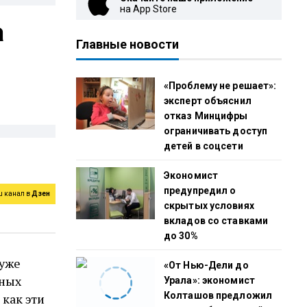
на App Store
а
Главные новости
«Проблему не решает»:
эксперт объяснил
отказ Минцифры
ограничивать доступ
детей в соцсети
Экономист
предупредил о
ш канал в
Дзен
скрытых условиях
вкладов со ставками
до 30%
 уже
«От Нью-Дели до
ьных
Урала»: экономист
Колташов предложил
 как эти