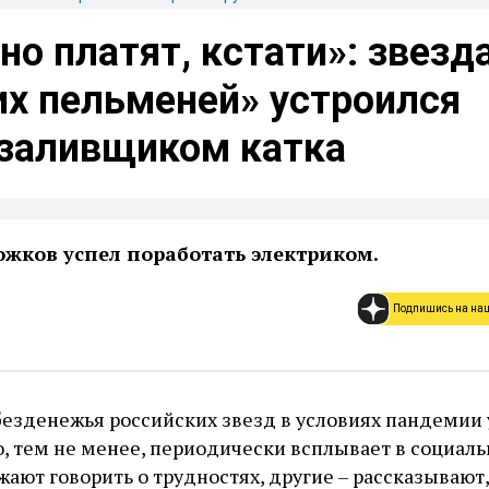
о платят, кстати»: звезд
их пельменей» устроился
 заливщиком катка
жков успел поработать электриком.
Подпишись на на
безденежья российских звезд в условиях пандемии
о, тем не менее, периодически всплывает в социал
ают говорить о трудностях, другие – рассказывают,