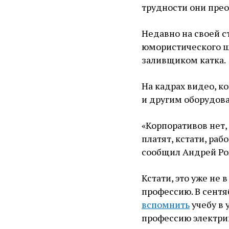
трудности они пре
Недавно на своей с
юмористического ш
заливщиком катка.
На кадрах видео, к
и другим оборудова
«Корпоративов нет,
платят, кстати, раб
сообщил Андрей Ро
Кстати, это уже не
профессию. В сентя
вспомнить
учебу в 
профессию электрик