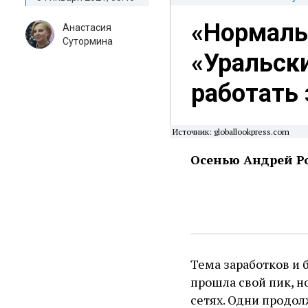
«Нормальн
Анастасия
Сутормина
«Уральск
работать
Источник: globallookpress.com
Осенью Андрей Ро
Тема заработков и 
прошла свой пик, н
сетях. Одни продолж