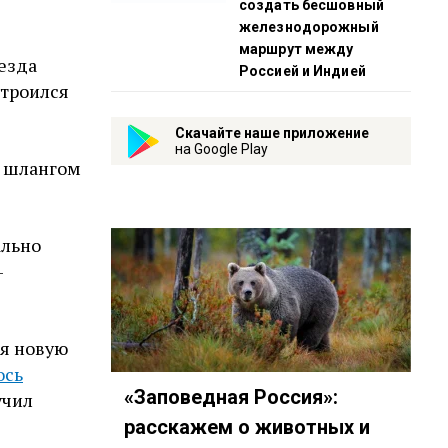
создать бесшовный
железнодорожный
маршрут между
везда
Россией и Индией
строился
Скачайте наше приложение
на Google Play
о шлангом
ально
–
бя новую
ось
«Заповедная Россия»:
учил
расскажем о животных и