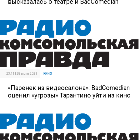
высказалась о театре и BadComedian
23:11 | 28 июня 2021
КИНО
«Паренек из видеосалона»: BadComedian
оценил «угрозы» Тарантино уйти из кино