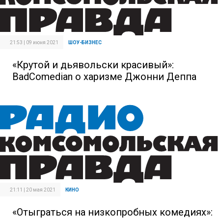
21:53 | 09 июня 2021
ШОУ-БИЗНЕС
«Крутой и дьявольски красивый»:
BadComedian о харизме Джонни Деппа
21:11 | 20 мая 2021
КИНО
«Отыграться на низкопробных комедиях»: