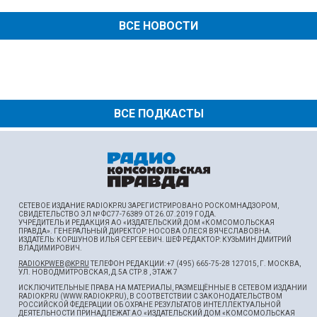
ВСЕ НОВОСТИ
ВСЕ ПОДКАСТЫ
СЕТЕВОЕ ИЗДАНИЕ RADIOKP.RU ЗАРЕГИСТРИРОВАНО РОСКОМНАДЗОРОМ,
СВИДЕТЕЛЬСТВО ЭЛ № ФС77-76389 ОТ 26.07.2019 ГОДА.
УЧРЕДИТЕЛЬ И РЕДАКЦИЯ АО «ИЗДАТЕЛЬСКИЙ ДОМ «КОМСОМОЛЬСКАЯ
ПРАВДА». ГЕНЕРАЛЬНЫЙ ДИРЕКТОР: НОСОВА ОЛЕСЯ ВЯЧЕСЛАВОВНА.
ИЗДАТЕЛЬ: КОРШУНОВ ИЛЬЯ СЕРГЕЕВИЧ. ШEФ РЕДАКТОР: КУЗЬМИН ДМИТРИЙ
ВЛАДИМИРОВИЧ.
RADIOKPWEB@KP.RU
ТЕЛЕФОН РЕДАКЦИИ: +7 (495) 665-75-28 127015, Г. МОСКВА,
УЛ. НОВОДМИТРОВСКАЯ, Д.5А СТР.8 , ЭТАЖ 7
ИСКЛЮЧИТЕЛЬНЫЕ ПРАВА НА МАТЕРИАЛЫ, РАЗМЕЩЁННЫЕ В СЕТЕВОМ ИЗДАНИИ
RADIOKP.RU (WWW.RADIOKP.RU), В СООТВЕТСТВИИ С ЗАКОНОДАТЕЛЬСТВОМ
РОССИЙСКОЙ ФЕДЕРАЦИИ ОБ ОХРАНЕ РЕЗУЛЬТАТОВ ИНТЕЛЛЕКТУАЛЬНОЙ
ДЕЯТЕЛЬНОСТИ ПРИНАДЛЕЖАТ АО «ИЗДАТЕЛЬСКИЙ ДОМ «КОМСОМОЛЬСКАЯ