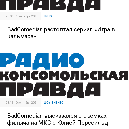
20:06 | 07 октября 2021
КИНО
BadComedian растоптал сериал «Игра в
кальмара»
23:15 | 06 октября 2021
ШОУ-БИЗНЕС
BadComedian высказался о съемках
фильма на МКС с Юлией Пересильд