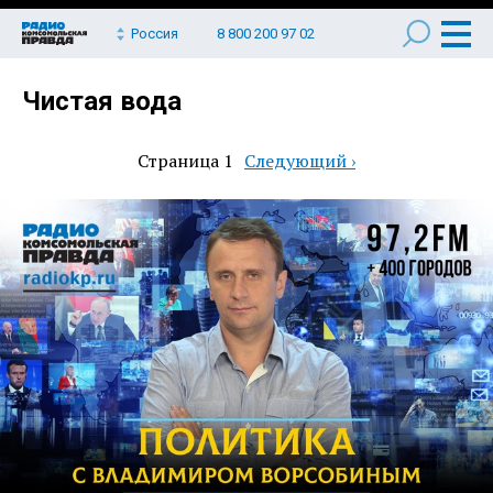
Россия
8 800 200 97 02
Чистая вода
Страница 1
Следующая
Следующий ›
Нумерация
страница
страниц