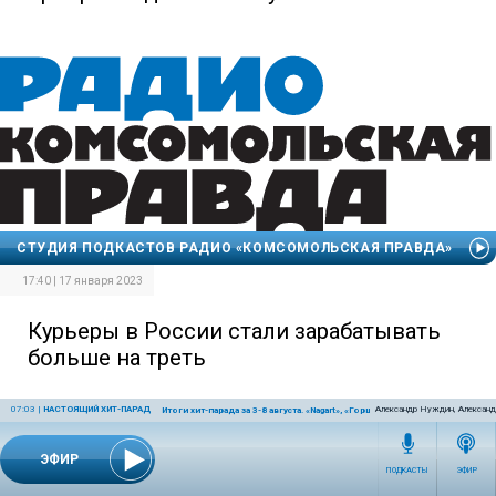
СТУДИЯ ПОДКАСТОВ РАДИО «КОМСОМОЛЬСКАЯ ПРАВДА»
17:40 | 17 января 2023
Курьеры в России стали зарабатывать
больше на треть
07:03
|
НАСТОЯЩИЙ ХИТ-ПАРАД
Александр Нуждин, Александ
Итоги хит-парада за 3-8 августа. «Nagart», «Горшенёв» и «Крематорий»
ЭФИР
ПОДКАСТЫ
ЭФИР