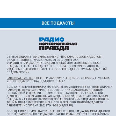
ВСЕ ПОДКАСТЫ
СЕТЕВОЕ ИЗДАНИЕ RADIOKP.RU ЗАРЕГИСТРИРОВАНО РОСКОМНАДЗОРОМ,
СВИДЕТЕЛЬСТВО ЭЛ № ФС77-76389 ОТ 26.07.2019 ГОДА.
УЧРЕДИТЕЛЬ И РЕДАКЦИЯ АО «ИЗДАТЕЛЬСКИЙ ДОМ «КОМСОМОЛЬСКАЯ
ПРАВДА». ГЕНЕРАЛЬНЫЙ ДИРЕКТОР: НОСОВА ОЛЕСЯ ВЯЧЕСЛАВОВНА.
ИЗДАТЕЛЬ: КОРШУНОВ ИЛЬЯ СЕРГЕЕВИЧ. ШEФ РЕДАКТОР: КУЗЬМИН ДМИТРИЙ
ВЛАДИМИРОВИЧ.
RADIOKPWEB@KP.RU
ТЕЛЕФОН РЕДАКЦИИ: +7 (495) 665-75-28 127015, Г. МОСКВА,
УЛ. НОВОДМИТРОВСКАЯ, Д.5А СТР.8 , ЭТАЖ 7
ИСКЛЮЧИТЕЛЬНЫЕ ПРАВА НА МАТЕРИАЛЫ, РАЗМЕЩЁННЫЕ В СЕТЕВОМ ИЗДАНИИ
RADIOKP.RU (WWW.RADIOKP.RU), В СООТВЕТСТВИИ С ЗАКОНОДАТЕЛЬСТВОМ
РОССИЙСКОЙ ФЕДЕРАЦИИ ОБ ОХРАНЕ РЕЗУЛЬТАТОВ ИНТЕЛЛЕКТУАЛЬНОЙ
ДЕЯТЕЛЬНОСТИ ПРИНАДЛЕЖАТ АО «ИЗДАТЕЛЬСКИЙ ДОМ «КОМСОМОЛЬСКАЯ
ПРАВДА» ©, И НЕ ПОДЛЕЖАТ ИСПОЛЬЗОВАНИЮ ДРУГИМИ ЛИЦАМИ В КАКОЙ БЫ
ТО НИ БЫЛО ФОРМЕ БЕЗ ПИСЬМЕННОГО РАЗРЕШЕНИЯ ПРАВООБЛАДАТЕЛЯ.
ПРИОБРЕТЕНИЕ ПРАВ: +7 (495) 970-19-51 (
KP@KP.RU
)
СООБЩЕНИЯ И КОММЕНТАРИИ ЧИТАТЕЛЕЙ СЕТЕВОГО ИЗДАНИЯ РАЗМЕЩАЮТСЯ
БЕЗ ПРЕДВАРИТЕЛЬНОГО РЕДАКТИРОВАНИЯ. РЕДАКЦИЯ ОСТАВЛЯЕТ ЗА СОБОЙ