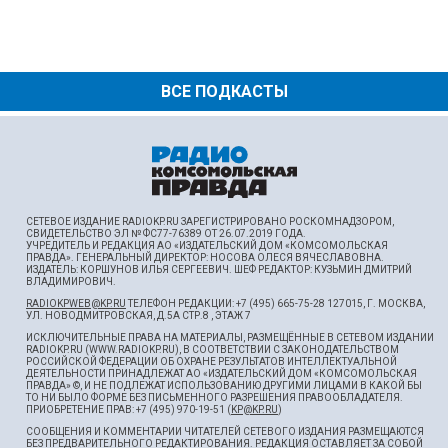
ВСЕ ПОДКАСТЫ
СЕТЕВОЕ ИЗДАНИЕ RADIOKP.RU ЗАРЕГИСТРИРОВАНО РОСКОМНАДЗОРОМ,
СВИДЕТЕЛЬСТВО ЭЛ № ФС77-76389 ОТ 26.07.2019 ГОДА.
УЧРЕДИТЕЛЬ И РЕДАКЦИЯ АО «ИЗДАТЕЛЬСКИЙ ДОМ «КОМСОМОЛЬСКАЯ
ПРАВДА». ГЕНЕРАЛЬНЫЙ ДИРЕКТОР: НОСОВА ОЛЕСЯ ВЯЧЕСЛАВОВНА.
ИЗДАТЕЛЬ: КОРШУНОВ ИЛЬЯ СЕРГЕЕВИЧ. ШEФ РЕДАКТОР: КУЗЬМИН ДМИТРИЙ
ВЛАДИМИРОВИЧ.
RADIOKPWEB@KP.RU
ТЕЛЕФОН РЕДАКЦИИ: +7 (495) 665-75-28 127015, Г. МОСКВА,
УЛ. НОВОДМИТРОВСКАЯ, Д.5А СТР.8 , ЭТАЖ 7
ИСКЛЮЧИТЕЛЬНЫЕ ПРАВА НА МАТЕРИАЛЫ, РАЗМЕЩЁННЫЕ В СЕТЕВОМ ИЗДАНИИ
RADIOKP.RU (WWW.RADIOKP.RU), В СООТВЕТСТВИИ С ЗАКОНОДАТЕЛЬСТВОМ
РОССИЙСКОЙ ФЕДЕРАЦИИ ОБ ОХРАНЕ РЕЗУЛЬТАТОВ ИНТЕЛЛЕКТУАЛЬНОЙ
ДЕЯТЕЛЬНОСТИ ПРИНАДЛЕЖАТ АО «ИЗДАТЕЛЬСКИЙ ДОМ «КОМСОМОЛЬСКАЯ
ПРАВДА» ©, И НЕ ПОДЛЕЖАТ ИСПОЛЬЗОВАНИЮ ДРУГИМИ ЛИЦАМИ В КАКОЙ БЫ
ТО НИ БЫЛО ФОРМЕ БЕЗ ПИСЬМЕННОГО РАЗРЕШЕНИЯ ПРАВООБЛАДАТЕЛЯ.
ПРИОБРЕТЕНИЕ ПРАВ: +7 (495) 970-19-51 (
KP@KP.RU
)
СООБЩЕНИЯ И КОММЕНТАРИИ ЧИТАТЕЛЕЙ СЕТЕВОГО ИЗДАНИЯ РАЗМЕЩАЮТСЯ
БЕЗ ПРЕДВАРИТЕЛЬНОГО РЕДАКТИРОВАНИЯ. РЕДАКЦИЯ ОСТАВЛЯЕТ ЗА СОБОЙ