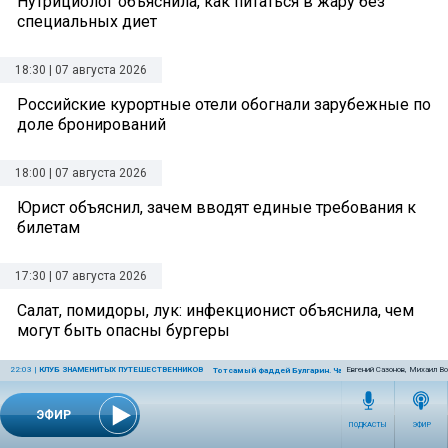
Нутрициолог объяснила, как питаться в жару без
специальных диет
18:30 | 07 августа 2026
Российские курортные отели обогнали зарубежные по
доле бронирований
18:00 | 07 августа 2026
Юрист объяснил, зачем вводят единые требования к
билетам
17:30 | 07 августа 2026
Салат, помидоры, лук: инфекционист объяснила, чем
могут быть опасны бургеры
22:03
|
КЛУБ ЗНАМЕНИТЫХ ПУТЕШЕСТВЕННИКОВ
Евгений Сазонов, Михаил В
Тот самый Фаддей Булгарин. Часть 2
17:00 | 07 августа 2026
Диетолог назвала продукты для поддержки
ЭФИР
ПОДКАСТЫ
ЭФИР
микробиоты и работы мозга