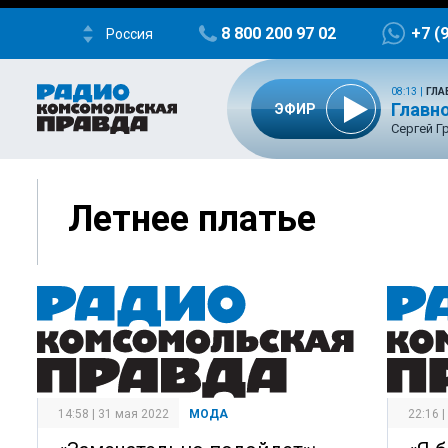
8 800 200 97 02
+7 (
Россия
08:13
|
ГЛА
Главно
ЭФИР
Сергей Г
Летнее платье
14:58 | 31 мая 2022
МОДА
22:16 