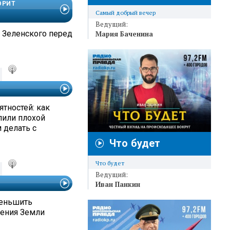
ОРИТ
Самый добрый вечер
Ведущий:
 Зеленского перед
Мария Баченина
тностей: как
алили плохой
м делать с
Что будет
Что будет
Ведущий:
Иван Панкин
еньшить
ления Земли