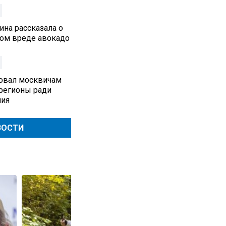
ина рассказала о
ом вреде авокадо
овал москвичам
 регионы ради
ния
ВОСТИ