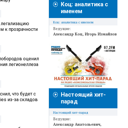
Коц: аналитика с
именем
Коц: аналитика с именем
 легализацию
Ведущие:
м к прозрачности
Александр Коц
Игорь Измайлов
лобородов оценил
ения легионеллеза
нил, что будет с
Настоящий хит-
ies из-за складов
парад
Настоящий хит-парад
Ведущие:
Александр Анатольевич