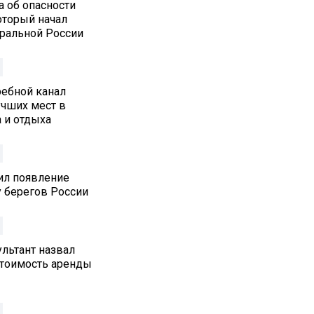
а об опасности
который начал
тральной России
ребной канал
учших мест в
 и отдыха
ил появление
у берегов России
льтант назвал
стоимость аренды