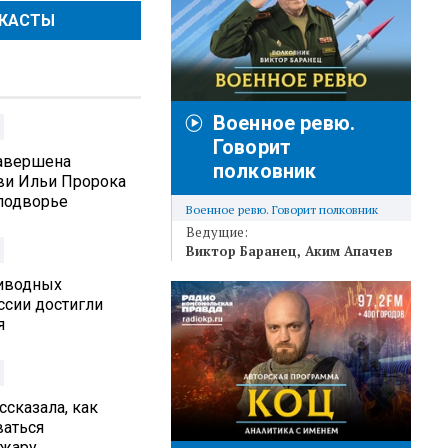
ДКАСТЫ
Военное ревю.
Говорит
Завершена
полковник
ви Ильи Пророка
подворье
Военное ревю. Говорит полковник
Ведущие:
Виктор Баранец
Аким Апачев
иводных
ссии достигли
я
ссказала, как
ваться
 жару