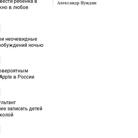
вести ребенка в
Александр Нуждин
жно в любое
три неочевидные
робуждений ночью
ловероятным
Apple в России
льтант
ее записать детей
колой