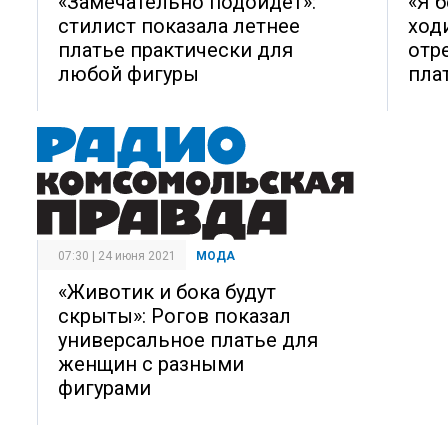
«Замечательно подойдет»:
«Я б
стилист показала летнее
ход
платье практически для
отр
любой фигуры
пла
07:30 | 24 июня 2021
МОДА
«Животик и бока будут
скрыты»: Рогов показал
универсальное платье для
женщин с разными
фигурами