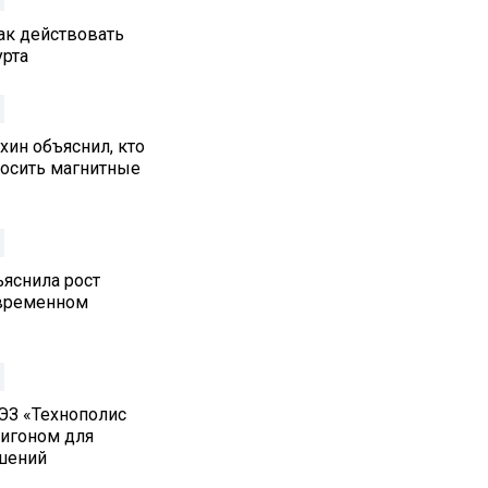
как действовать
урта
хин объяснил, кто
осить магнитные
ъяснила рост
овременном
ЭЗ «Технополис
лигоном для
шений