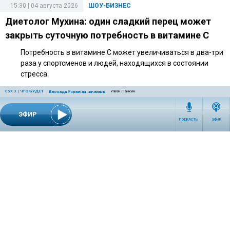
15:30 | 04 августа 2026
ШОУ-БИЗНЕС
Диетолог Мухина: один сладкий перец может
закрыть суточную потребность в витамине C
Потребность в витамине C может увеличиваться в два-три
раза у спортсменов и людей, находящихся в состоянии
стресса.
05:03
|
ЧТО БУДЕТ
Иван Панкин
Блокада Украины началась
ЭФИР
14:40 | 27 июля 2026
ШОУ-БИЗНЕС
ПОДКАСТЫ
ЭФИР
Адвокат объяснил, какие риски связаны с
подаренной Долиной квартирой
По словам адвоката, дорогостоящий подарок может
повлечь налоговые последствия и вопросы к оформлению
сделки.