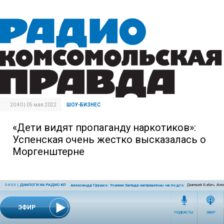
20:40 | 05 мая 2022
ШОУ-БИЗНЕС
«Дети видят пропаганду наркотиков»:
Успенская очень жестко высказалась о
Моргенштерне
04:03
|
ДИАЛОГИ НА РАДИО КП
Дмитрий Бабич, Але
Александр Грушко: Усилия Запада направлены на подготовку военного с
ЭФИР
ПОДКАСТЫ
ЭФИР