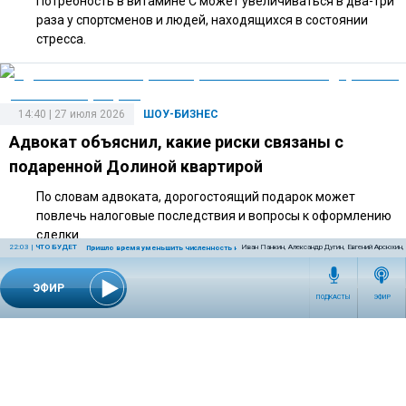
Потребность в витамине C может увеличиваться в два-три
раза у спортсменов и людей, находящихся в состоянии
стресса.
14:40 | 27 июля 2026
ШОУ-БИЗНЕС
Адвокат объяснил, какие риски связаны с
подаренной Долиной квартирой
По словам адвоката, дорогостоящий подарок может
повлечь налоговые последствия и вопросы к оформлению
сделки.
22:03
|
ЧТО БУДЕТ
Иван Панкин, Александр Дугин, Евгений Арсюхин
Пришло время уменьшить численность населения Земли
ЭФИР
ПОДКАСТЫ
ЭФИР
10:00 | 25 июля 2026
ШОУ-БИЗНЕС
Орнелла Мути может переехать в Петербург
после получения гражданства
Никас Сафронов считает, что Россия может стать для Мути