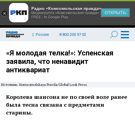
Радио «Комсомольская правда»
ОТКРЫТЬ
Медиагруппа «Комсомольская правда»
FREE - In Google Play
Россия
8 800 200 97 02
«Я молодая телка!»: Успенская
заявила, что ненавидит
антиквариат
Источник: Komsomolskaya Pravda/Global Look Press
Королева шансона не по своей воле ранее
была тесна связана с предметами
старины.