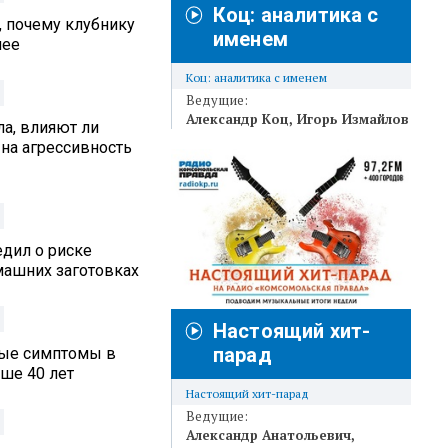
Коц: аналитика с
, почему клубнику
именем
нее
Коц: аналитика с именем
Ведущие:
Александр Коц
Игорь Измайлов
а, влияют ли
на агрессивность
едил о риске
машних заготовках
Настоящий хит-
парад
ные симптомы в
ше 40 лет
Настоящий хит-парад
Ведущие:
Александр Анатольевич