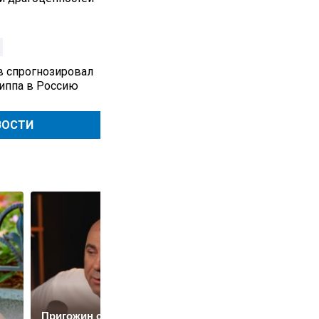
в спрогнозировал
риппа в Россию
ВОСТИ
Пригожин сделал
Успение матери