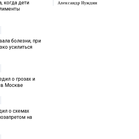
, когда дети
Александр Нуждин
алименты
ала болезни, при
зко усилиться
дил о грозах и
 в Москве
дил о схемах
озапретом на