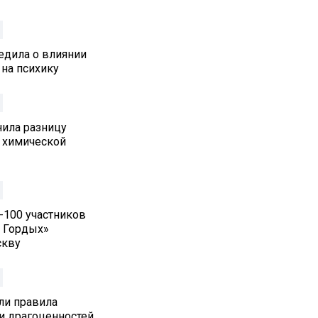
едила о влиянии
 на психику
нила разницу
 химической
п-100 участников
 Гордых»
скву
ли правила
и драгоценностей