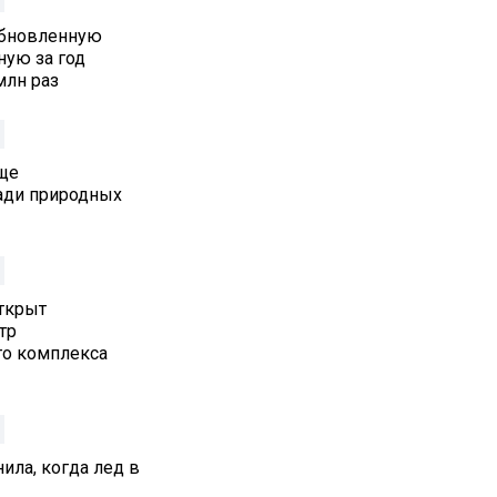
Обновленную
ую за год
млн раз
аще
ади природных
Открыт
тр
го комплекса
ила, когда лед в