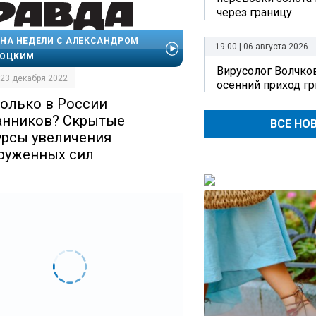
через границу
НА НЕДЕЛИ С АЛЕКСАНДРОМ
19:00 | 06 августа 2026
СОЦКИМ
Вирусолог Волчко
| 23 декабря 2022
осенний приход г
колько в России
анников? Скрытые
ВСЕ НО
урсы увеличения
руженных сил