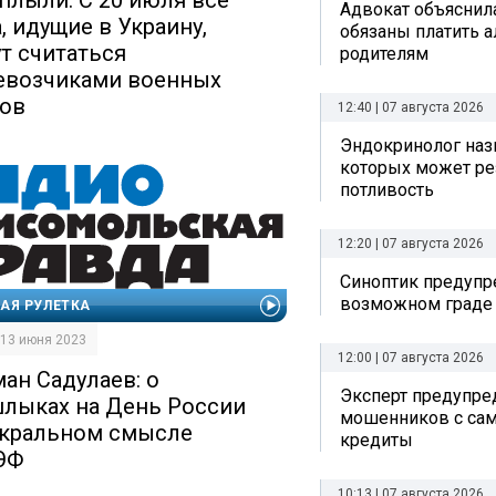
Адвокат объяснила
, идущие в Украину,
обязаны платить 
ут считаться
родителям
евозчиками военных
зов
12:40 | 07 августа 2026
Эндокринолог назв
которых может ре
потливость
12:20 | 07 августа 2026
Синоптик предупре
возможном граде
АЯ РУЛЕТКА
| 13 июня 2023
12:00 | 07 августа 2026
ман Садулаев: о
Эксперт предупре
лыках на День России
мошенников с сам
акральном смысле
кредиты
ЭФ
10:13 | 07 августа 2026