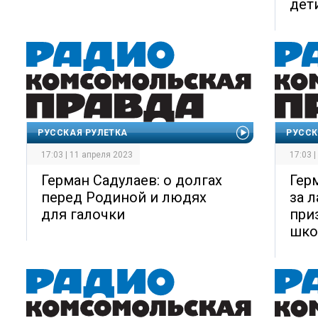
дет
РУССКАЯ РУЛЕТКА
РУССК
17:03 | 11 апреля 2023
17:03 
Герман Садулаев: о долгах
Гер
перед Родиной и людях
за 
для галочки
при
шко