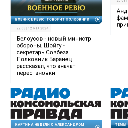
20:03 
Анд
фам
ВОЕННОЕ РЕВЮ. ГОВОРИТ ПОЛКОВНИК
при
22:03 | 12 мая 2024
Белоусов - новый министр
обороны. Шойгу -
секретарь Совбеза.
Полковник Баранец
рассказал, что значат
перестановки
КАРТИНА НЕДЕЛИ С АЛЕКСАНДРОМ
ТЕМЫ 