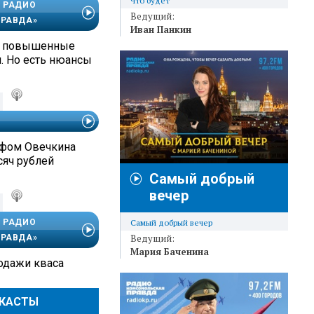
Что будет
 РАДИО
Ведущий:
РАВДА»
Иван Панкин
т повышенные
. Но есть нюансы
афом Овечкина
сяч рублей
Самый добрый
вечер
Самый добрый вечер
 РАДИО
Ведущий:
РАВДА»
Мария Баченина
одажи кваса
ДКАСТЫ