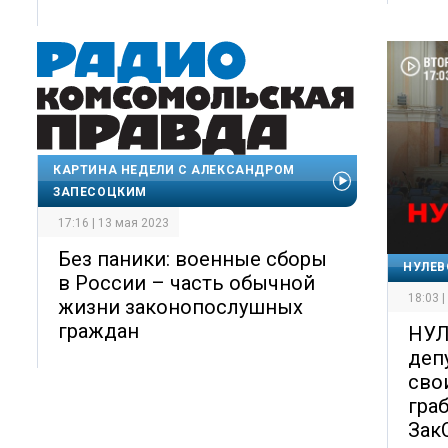
КАРТИНА НЕДЕЛИ С АЛЕКСАНДРОМ
ЗАПЕСОЦКИМ
17:16 | 13 мая 2023
Без паники: военные сборы
НУЛЕВ
в России – часть обычной
18:03 
жизни законопослушных
граждан
НУЛ
деп
сво
граб
ЗакС