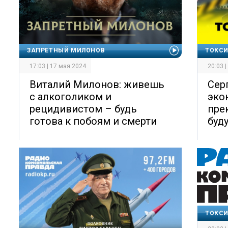
ЗАПРЕТНЫЙ МИЛОНОВ
ТОКСИ
17:03 | 17 мая 2024
20:03 
Виталий Милонов: живешь
Сер
с алкоголиком и
эко
рецидивистом – будь
пре
готова к побоям и смерти
буд
ТОКСИ