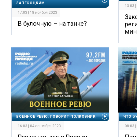
ЗАПЕСОЦКИМ
13:03 
17:03 | 18 ноября 2023
Зак
В булочную – на танке?
рег
мин
ВОЕННОЕ РЕВЮ. ГОВОРИТ ПОЛКОВНИК
ЧТО Б
16:03 | 04 сентября 2023
08:03 
Раскрыто, как в России
При