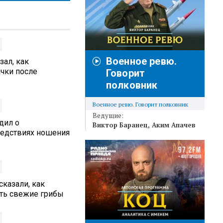
Военное ревю.
ал, как
ачки после
Говорит
полковник
Военное ревю. Говорит полковник
Ведущие:
дил о
Виктор Баранец
Аким Апачев
едствиях ношения
сказали, как
ть свежие грибы