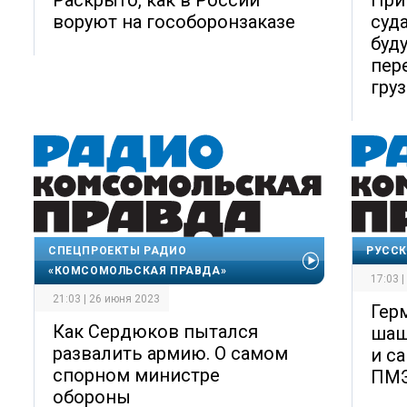
воруют на гособоронзаказе
суда
буд
пер
гру
СПЕЦПРОЕКТЫ РАДИО
РУССК
«КОМСОМОЛЬСКАЯ ПРАВДА»
17:03 
21:03 | 26 июня 2023
Гер
Как Сердюков пытался
шаш
развалить армию. О самом
и с
спорном министре
ПМ
обороны