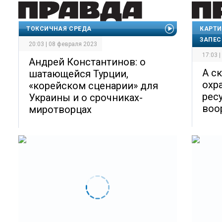
ТОКСИЧНАЯ СРЕДА
КАРТИ
ЗАПЕ
20:03 | 08 февраля 2023
17:03 
Андрей Константинов: о
А с
шатающейся Турции,
охр
«корейском сценарии» для
рес
Украины и о срочниках-
воо
миротворцах