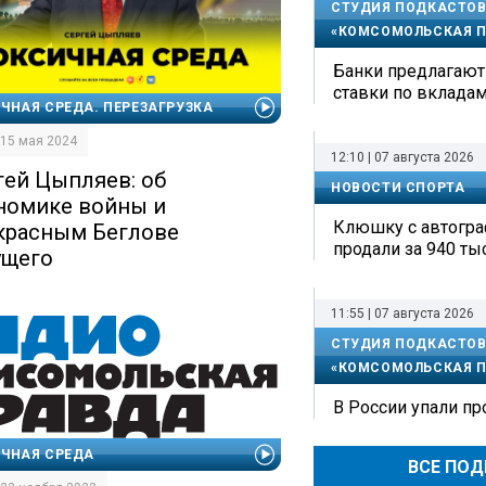
СТУДИЯ ПОДКАСТОВ
«КОМСОМОЛЬСКАЯ П
Банки предлагаю
ставки по вкладам
ЧНАЯ СРЕДА. ПЕРЕЗАГРУЗКА
| 15 мая 2024
12:10 | 07 августа 2026
гей Цыпляев: об
НОВОСТИ СПОРТА
номике войны и
Клюшку с автогр
красным Беглове
продали за 940 ты
ущего
11:55 | 07 августа 2026
СТУДИЯ ПОДКАСТОВ
«КОМСОМОЛЬСКАЯ П
В России упали пр
ЧНАЯ СРЕДА
ВСЕ ПО