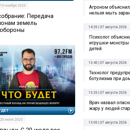
| 10 ноября 2023
Агроном объяснил
нельзя мыть зара
собрание: Передача
ионам земель
14:20 | 07 августа 2026
обороны
Психолог объяснил
игрушки-монстры 
детей
13:40 | 07 августа 2026
Технолог предупр
ботулизма при до
13:20 | 07 августа 2026
Врач назвал опас
жару у людей стар
УДЕТ
| 20 июля 2023
13:00 | 07 августа 2026
плыли. С 20 июля все