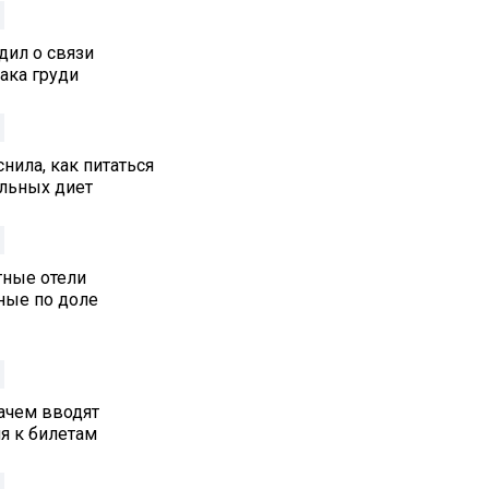
дил о связи
ака груди
нила, как питаться
альных диет
тные отели
ные по доле
ачем вводят
я к билетам