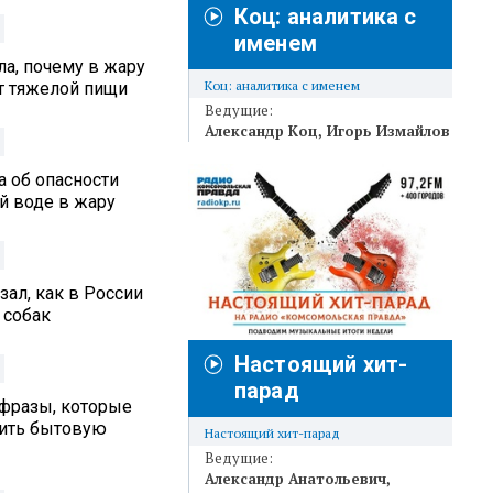
Коц: аналитика с
именем
а, почему в жару
Коц: аналитика с именем
от тяжелой пищи
Ведущие:
Александр Коц
Игорь Измайлов
а об опасности
й воде в жару
ал, как в России
 собак
Настоящий хит-
парад
 фразы, которые
вить бытовую
Настоящий хит-парад
Ведущие:
Александр Анатольевич