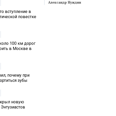
Александр Нуждин
то вступление в
итической повестке
коло 100 км дорог
оить в Москве в
ил, почему при
ортиться зубы
ткрыл новую
 Энтузиастов