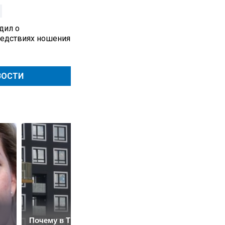
дил о
едствиях ношения
ВОСТИ
Почему в Тюмени
Путин наградил