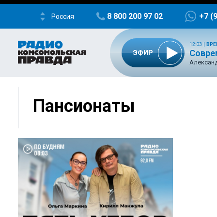
8 800 200 97 02
+7 (
Россия
12:03
|
ВРЕ
Совре
ЭФИР
Александ
Пансионаты