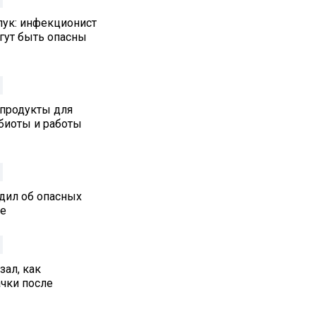
лук: инфекционист
гут быть опасны
 продукты для
биоты и работы
дил об опасных
ре
ал, как
ачки после