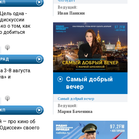
Что будет
 КП
Ведущий:
Иван Панкин
Цель одна -
 дискуссии
о о том, как
о добиться
АРАД
а 3-8 августа.
ёв» и
Самый добрый
вечер
Самый добрый вечер
Ведущий:
 КП
Мария Баченина
 — про кино об
«Одиссеи» своего