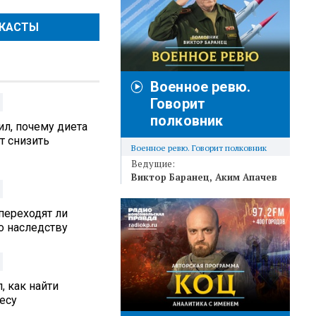
ДКАСТЫ
Военное ревю.
Говорит
полковник
л, почему диета
т снизить
Военное ревю. Говорит полковник
Ведущие:
Виктор Баранец
Аким Апачев
переходят ли
 наследству
, как найти
есу