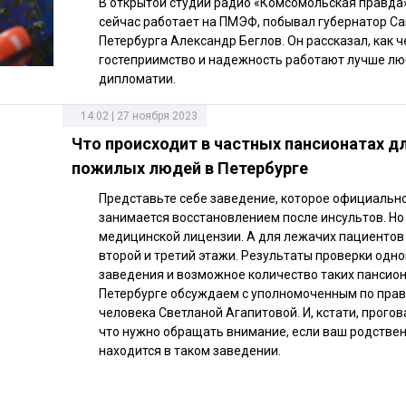
В открытой студии радио «Комсомольская правда»
сейчас работает на ПМЭФ, побывал губернатор Са
Петербурга Александр Беглов. Он рассказал, как ч
гостеприимство и надежность работают лучше л
дипломатии.
14:02 | 27 ноября 2023
Что происходит в частных пансионатах д
пожилых людей в Петербурге
Представьте себе заведение, которое официальн
занимается восстановлением после инсультов. Но 
медицинской лицензии. А для лежачих пациентов
второй и третий этажи. Результаты проверки одно
заведения и возможное количество таких пансион
Петербурге обсуждаем с уполномоченным по пра
человека Светланой Агапитовой. И, кстати, прогов
что нужно обращать внимание, если ваш родстве
находится в таком заведении.