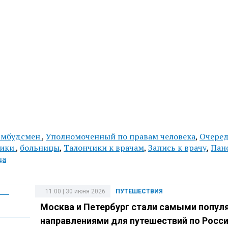
мбудсмен
,
Уполномоченный по правам человека
,
Очеред
ники
,
больницы
,
Талончики к врачам
,
Запись к врачу
,
Пан
ца
11:00 | 30 июня 2026
ПУТЕШЕСТВИЯ
Москва и Петербург стали самыми попу
направлениями для путешествий по Росс