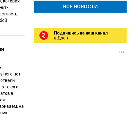
, которая
ВСЕ НОВОСТИ
нкт-
естность,
юбой
Подпишись на наш канал
в Дзен
ля
о
у него нет
 отвели
го такого
атов в
вам
ариваем, на
нник