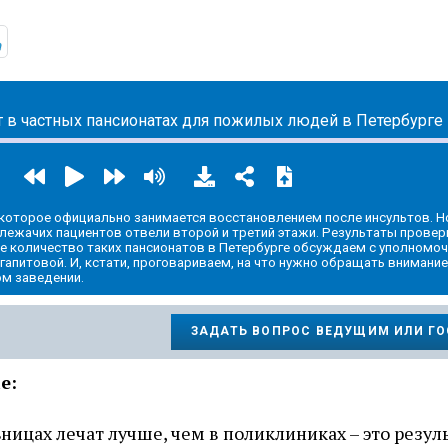
ic.yandex.ru/album/32683664/
https://t.me/mavestreambot/app?startapp=5corner
т в частных пансионатах для пожилых людей в Петербурге
которое официально занимается восстановлением после инсультов. Но
 лежачих пациентов отвели второй и третий этажи. Результаты провер
е количество таких пансионатов в Петербурге обсуждаем с уполномо
апитовой. И, кстати, проговариваем, на что нужно обращать внимание
ом заведении.
ЗАДАТЬ ВОПРОС ВЕДУЩИМ ИЛИ Г
е:
ницах лечат лучше, чем в поликлиниках – это резул