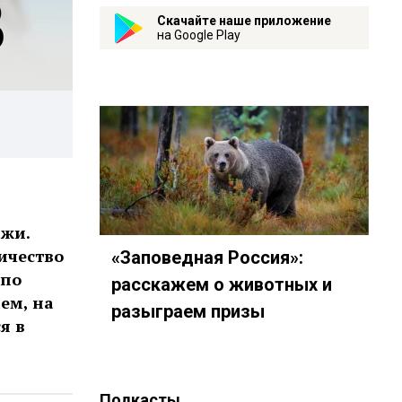
Скачайте наше приложение
на Google Play
ажи.
ичество
«Заповедная Россия»:
 по
расскажем о животных и
ем, на
разыграем призы
я в
Подкасты