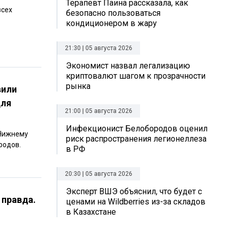
Терапевт Паина рассказала, как
всех
безопасно пользоваться
кондиционером в жару
21:30 | 05 августа 2026
Экономист назвал легализацию
криптовалют шагом к прозрачности
рынка
вили
для
21:00 | 05 августа 2026
Инфекционист Белобородов оценил
 Нижнему
риск распространения легионеллеза
родов.
в РФ
20:30 | 05 августа 2026
Эксперт ВШЭ объяснил, что будет с
 правда.
ценами на Wildberries из-за складов
в Казахстане