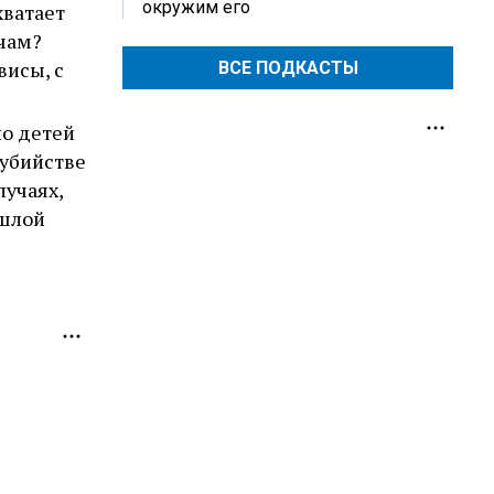
окружим его
хватает
ачам?
висы, с
ВСЕ ПОДКАСТЫ
ло детей
 убийстве
лучаях,
ошлой