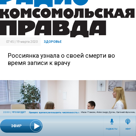
07:45 | 19 марта 2020
ЗДОРОВЬЕ
Россиянка узнала о своей смерти во
время записи к врачу
22:03
|
ЧТО БУДЕТ
Иван Панкин, Александр Дугин, Евгений Арсюхин
Пришло время уменьшить численность населения Земли
ЭФИР
ПОДКАСТЫ
ЭФИР