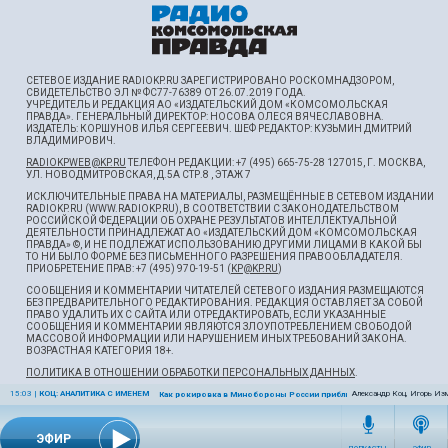
СЕТЕВОЕ ИЗДАНИЕ RADIOKP.RU ЗАРЕГИСТРИРОВАНО РОСКОМНАДЗОРОМ,
СВИДЕТЕЛЬСТВО ЭЛ № ФС77-76389 ОТ 26.07.2019 ГОДА.
УЧРЕДИТЕЛЬ И РЕДАКЦИЯ АО «ИЗДАТЕЛЬСКИЙ ДОМ «КОМСОМОЛЬСКАЯ
ПРАВДА». ГЕНЕРАЛЬНЫЙ ДИРЕКТОР: НОСОВА ОЛЕСЯ ВЯЧЕСЛАВОВНА.
ИЗДАТЕЛЬ: КОРШУНОВ ИЛЬЯ СЕРГЕЕВИЧ. ШEФ РЕДАКТОР: КУЗЬМИН ДМИТРИЙ
ВЛАДИМИРОВИЧ.
RADIOKPWEB@KP.RU
ТЕЛЕФОН РЕДАКЦИИ: +7 (495) 665-75-28 127015, Г. МОСКВА,
УЛ. НОВОДМИТРОВСКАЯ, Д.5А СТР.8 , ЭТАЖ 7
ИСКЛЮЧИТЕЛЬНЫЕ ПРАВА НА МАТЕРИАЛЫ, РАЗМЕЩЁННЫЕ В СЕТЕВОМ ИЗДАНИИ
RADIOKP.RU (WWW.RADIOKP.RU), В СООТВЕТСТВИИ С ЗАКОНОДАТЕЛЬСТВОМ
РОССИЙСКОЙ ФЕДЕРАЦИИ ОБ ОХРАНЕ РЕЗУЛЬТАТОВ ИНТЕЛЛЕКТУАЛЬНОЙ
ДЕЯТЕЛЬНОСТИ ПРИНАДЛЕЖАТ АО «ИЗДАТЕЛЬСКИЙ ДОМ «КОМСОМОЛЬСКАЯ
ПРАВДА» ©, И НЕ ПОДЛЕЖАТ ИСПОЛЬЗОВАНИЮ ДРУГИМИ ЛИЦАМИ В КАКОЙ БЫ
ТО НИ БЫЛО ФОРМЕ БЕЗ ПИСЬМЕННОГО РАЗРЕШЕНИЯ ПРАВООБЛАДАТЕЛЯ.
ПРИОБРЕТЕНИЕ ПРАВ: +7 (495) 970-19-51 (
KP@KP.RU
)
СООБЩЕНИЯ И КОММЕНТАРИИ ЧИТАТЕЛЕЙ СЕТЕВОГО ИЗДАНИЯ РАЗМЕЩАЮТСЯ
БЕЗ ПРЕДВАРИТЕЛЬНОГО РЕДАКТИРОВАНИЯ. РЕДАКЦИЯ ОСТАВЛЯЕТ ЗА СОБОЙ
ПРАВО УДАЛИТЬ ИХ С САЙТА ИЛИ ОТРЕДАКТИРОВАТЬ, ЕСЛИ УКАЗАННЫЕ
СООБЩЕНИЯ И КОММЕНТАРИИ ЯВЛЯЮТСЯ ЗЛОУПОТРЕБЛЕНИЕМ СВОБОДОЙ
МАССОВОЙ ИНФОРМАЦИИ ИЛИ НАРУШЕНИЕМ ИНЫХ ТРЕБОВАНИЙ ЗАКОНА.
ВОЗРАСТНАЯ КАТЕГОРИЯ 18+.
ПОЛИТИКА В ОТНОШЕНИИ ОБРАБОТКИ ПЕРСОНАЛЬНЫХ ДАННЫХ
.
15:03
|
КОЦ: АНАЛИТИКА С ИМЕНЕМ
Александр Коц, Игорь Из
Как рокировка в Минобороны России приблизит победу
ЭФИР