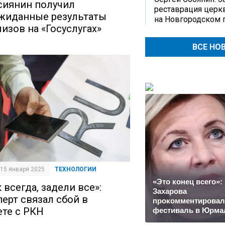
сиянин получил
реставрация церк
жиданные результаты
на Новгородском 
лизов на «Госуслугах»
ВСЕ НО
| 15 января 2025
ТЕХНОЛОГИИ
«Это конец всего»:
 всегда, задели все»:
Захарова
перт связал сбой в
прокомментировал
ете с РКН
фестиваль в Юрма