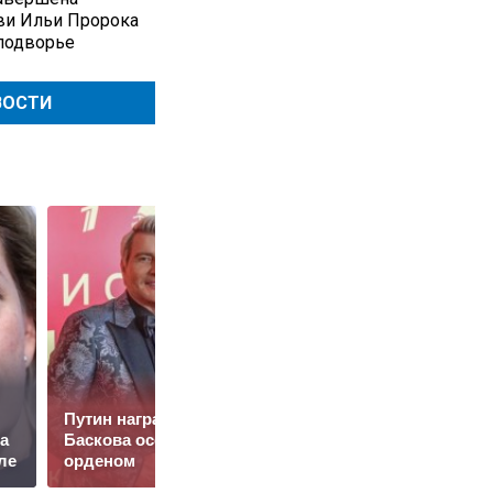
ви Ильи Пророка
подворье
ВОСТИ
Путин наградил
Топ-5 лучших
а
Баскова особым
рецептов с молодым
ле
орденом
картофелем