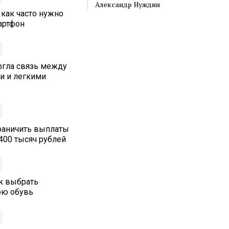
Александр Нуждин
 как часто нужно
артфон
ргла связь между
и и легкими
граничить выплаты
400 тысяч рублей
ак выбрать
юю обувь