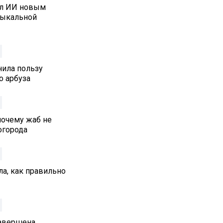
ал ИИ новым
зыкальной
нила пользу
о арбуза
почему жаб не
 огорода
а, как правильно
Завершена