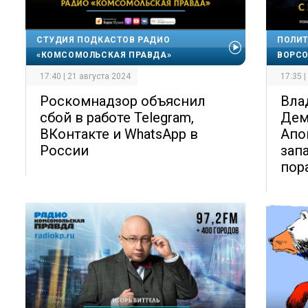
СТУДИЯ ПОДКАСТОВ РАДИО
ПОЛИТ
«КОМСОМОЛЬСКАЯ ПРАВДА»
ВОРС
17:40 | 21 августа 2024
17:35 
Роскомнадзор объяснил
Вла
сбой в работе Telegram,
Дем
ВКонтакте и WhatsApp в
Апо
России
зап
пор