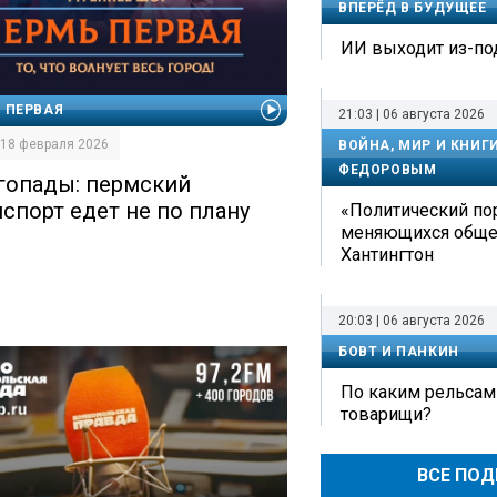
ВПЕРЁД В БУДУЩЕЕ
ИИ выходит из-по
 ПЕРВАЯ
21:03 | 06 августа 2026
| 18 февраля 2026
ВОЙНА, МИР И КНИГ
ФЕДОРОВЫМ
гопады: пермский
нспорт едет не по плану
«Политический по
меняющихся обще
Хантингтон
20:03 | 06 августа 2026
БОВТ И ПАНКИН
По каким рельсам
товарищи?
ВСЕ ПО