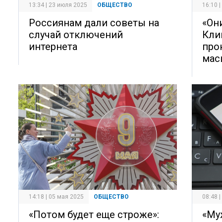
13:34 | 23 июля 2025
ОБЩЕСТВО
16:10 
Россиянам дали советы на
«Он
случай отключений
Кли
интернета
про
мас
14:18 | 05 мая 2025
ОБЩЕСТВО
08:48 
«Потом будет еще строже»:
«Му