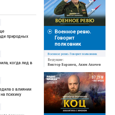
Военное ревю.
аще
ади природных
Говорит
полковник
Военное ревю. Говорит полковник
Ведущие:
ила, когда лед в
Виктор Баранец
Аким Апачев
едила о влиянии
 на психику