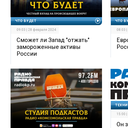
ЧТО БУДЕТ
ЧТО Б
09:03 | 28 февраля 2024
08:03 
Сможет ли Запад "отжать"
Евр
замороженные активы
Рос
России
ТЕХНИ
15:00 
Он 