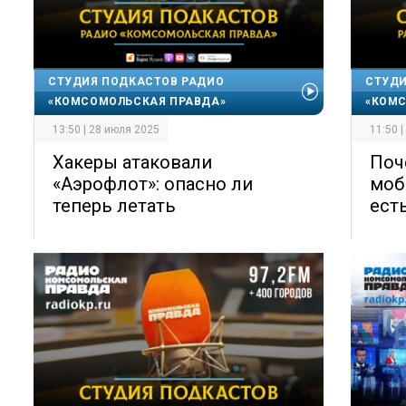
СТУДИЯ ПОДКАСТОВ РАДИО
СТУДИ
«КОМСОМОЛЬСКАЯ ПРАВДА»
«КОМС
13:50 | 28 июля 2025
11:50 
Хакеры атаковали
Поч
«Аэрофлот»: опасно ли
моб
теперь летать
ест