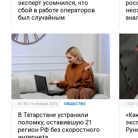
эксперт усомнился, что
рос
сбой в работе операторов
нео
был случайным
ана
07:43 | 16 января 2025
ОБЩЕСТВО
13:27 
В Татарстане устранили
«Как
поломку, оставившую 21
экс
регион РФ без скоростного
Рун
интернета