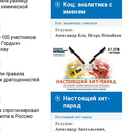
нила разницу
Коц: аналитика с
 химической
именем
Коц: аналитика с именем
Ведущие:
Александр Коц
Игорь Измайлов
п-100 участников
 Гордых»
скву
ли правила
и драгоценностей
Настоящий хит-
парад
в спрогнозировал
риппа в Россию
Настоящий хит-парад
Ведущие:
Александр Анатольевич