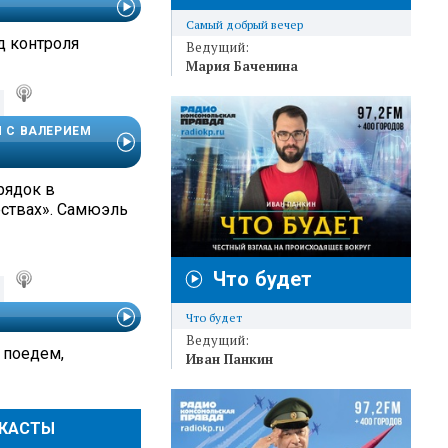
Самый добрый вечер
д контроля
Ведущий:
Мария Баченина
И С ВАЛЕРИЕМ
рядок в
ствах». Самюэль
Что будет
Что будет
Ведущий:
 поедем,
Иван Панкин
ДКАСТЫ