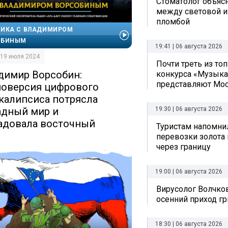
Стоматолог объяс
между световой и
пломбой
ИКА С ВЛАДИМИРОМ
ОБИНЫМ
19:41 | 06 августа 2026
| 19 июля 2024
Почти треть из то
димир Ворсобин:
конкурса «Музыка
представляют Мо
оверсия цифрового
калипсиса потрясла
адный мир и
19:30 | 06 августа 2026
адовала восточный
Туристам напомни
перевозки золота 
через границу
19:00 | 06 августа 2026
Вирусолог Волчко
осенний приход г
18:30 | 06 августа 2026