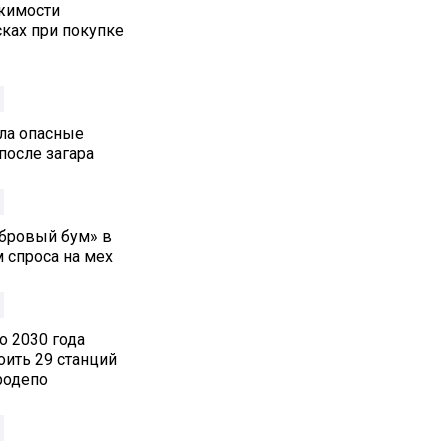
жимости
ках при покупке
ла опасные
после загара
обровый бум» в
 спроса на мех
о 2030 года
оить 29 станций
родепо