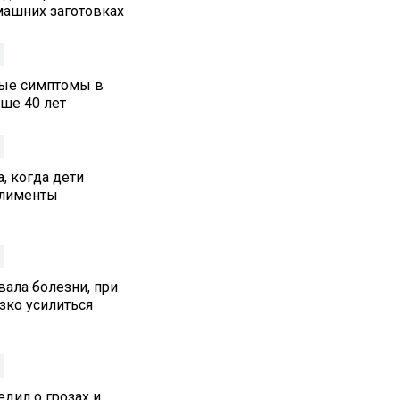
машних заготовках
ные симптомы в
ше 40 лет
, когда дети
алименты
ала болезни, при
зко усилиться
дил о грозах и