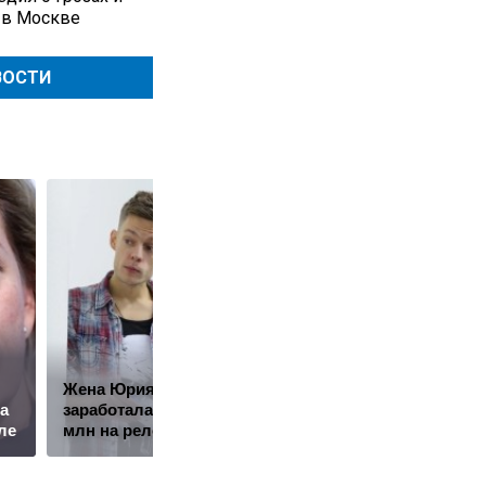
 в Москве
ВОСТИ
Жена Юрия Дудя*
Путин наградил
а
заработала почти 10
Баскова особым
ле
млн на релокантах
орденом