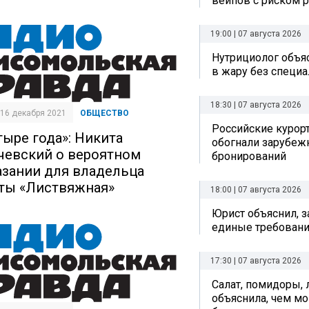
вейпов с риском р
19:00 | 07 августа 2026
Нутрициолог объяс
в жару без специ
18:30 | 07 августа 2026
| 16 декабря 2021
ОБЩЕСТВО
Российские курор
тыре года»: Никита
обогнали зарубеж
чевский о вероятном
бронирований
азании для владельца
ты «Листвяжная»
18:00 | 07 августа 2026
Юрист объяснил, з
единые требовани
17:30 | 07 августа 2026
Салат, помидоры, 
объяснила, чем мо