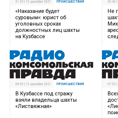
21:23 | 15 декабря 2021
ПРОИСШЕСТВИЯ
20:42 
«Наказание будет
Не 
суровым»: юрист об
шах
уголовных сроках
Мих
должностных лиц шахты
аре
на Кузбассе
сле
08:05 | 15 декабря 2021
ПРОИСШЕСТВИЯ
07:52 
В Кузбассе под стражу
Все
взяли владельца шахты
дос
«Листвяжная»
«Ли
пои