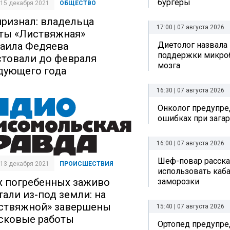
бургеры
| 15 декабря 2021
ОБЩЕСТВО
признал: владельца
17:00 | 07 августа 2026
ты «Листвяжная»
аила Федяева
Диетолог назвала
поддержки микро
стовали до февраля
мозга
дующего года
16:30 | 07 августа 2026
Онколог предупре
ошибках при зага
16:00 | 07 августа 2026
Шеф-повар рассказ
| 13 декабря 2021
ПРОИСШЕСТВИЯ
использовать каб
х погребенных заживо
заморозки
тали из-под земли: на
ствяжной» завершены
15:40 | 07 августа 2026
сковые работы
Ортопед предупре