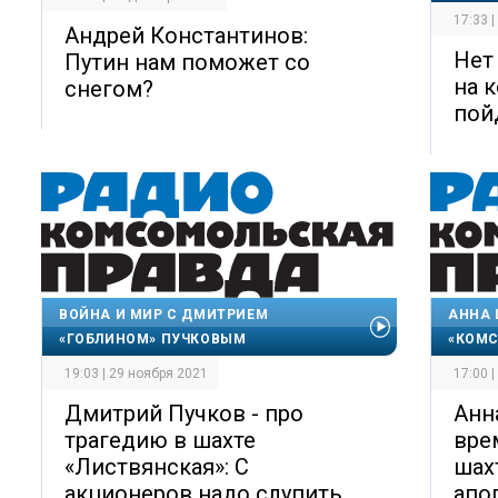
17:33 
Андрей Константинов:
Нет
Путин нам поможет со
на 
снегом?
пой
ВОЙНА И МИР С ДМИТРИЕМ
АННА 
«ГОБЛИНОМ» ПУЧКОВЫМ
«КОМС
19:03 | 29 ноября 2021
17:00 
Дмитрий Пучков - про
Анн
трагедию в шахте
вре
«Листвянская»: С
шах
акционеров надо слупить
апо