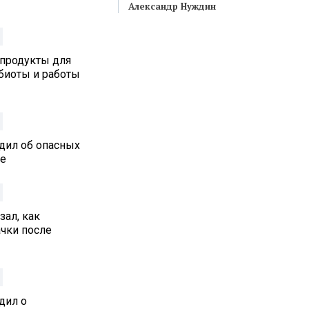
Александр Нуждин
 продукты для
биоты и работы
дил об опасных
ре
ал, как
ачки после
дил о