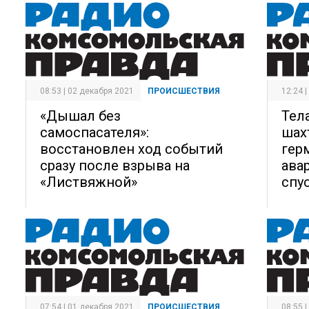
08:53 | 02 декабря 2021
ПРОИСШЕСТВИЯ
12:24 
«Дышал без
Тел
самоспасателя»:
шах
восстановлен ход событий
гер
сразу после взрыва на
ава
«Листвяжной»
спу
07:54 | 01 декабря 2021
ПРОИСШЕСТВИЯ
08:55 