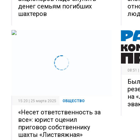
денег семьям погибших
отн
шахтеров
лю
08:51 
Был
рез
на 
15:20 | 25 марта 2025
ОБЩЕСТВО
эва
«Несет ответственность за
все»: юрист оценил
приговор собственнику
шахты «Листвяжная»