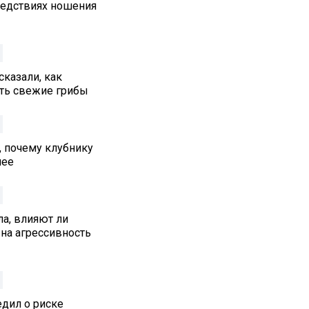
едствиях ношения
сказали, как
ть свежие грибы
, почему клубнику
нее
а, влияют ли
на агрессивность
едил о риске