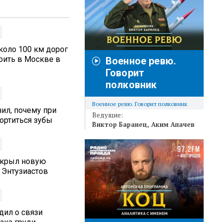
коло 100 км дорог
оить в Москве в
Военное ревю.
Говорит
полковник
Военное ревю. Говорит полковник
ил, почему при
Ведущие:
ортиться зубы
Виктор Баранец
Аким Апачев
ткрыл новую
 Энтузиастов
дил о связи