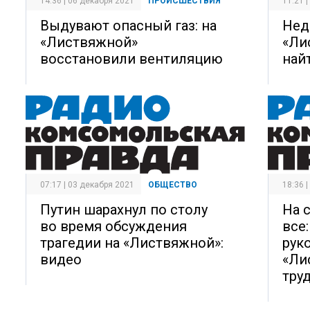
14:36 | 06 декабря 2021
ПРОИСШЕСТВИЯ
11:21 
Выдувают опасный газ: на
Нед
«Листвяжной»
«Ли
восстановили вентиляцию
най
07:17 | 03 декабря 2021
ОБЩЕСТВО
18:36 
Путин шарахнул по столу
На 
во время обсуждения
все
трагедии на «Листвяжной»:
рук
видео
«Ли
тру