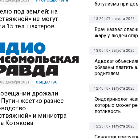
| 03 декабря 2021
ПРОИСШЕСТВИЯ
ботулизма при до
елю под землей: на
ствяжной» не могут
13:20 | 07 августа 2026
ти 15 тел шахтеров
Врач назвал опас
жару у людей стар
13:00 | 07 августа 2026
Адвокат объяснила
обязаны платить 
родителям
| 02 декабря 2021
ОБЩЕСТВО
12:40 | 07 августа 2026
совещании дрожали
Эндокринолог назв
: Путин жестко разнес
которых может ре
оводство
потливость
ствяжной» и министра
да Котякова
12:20 | 07 августа 2026
Синоптик предупре