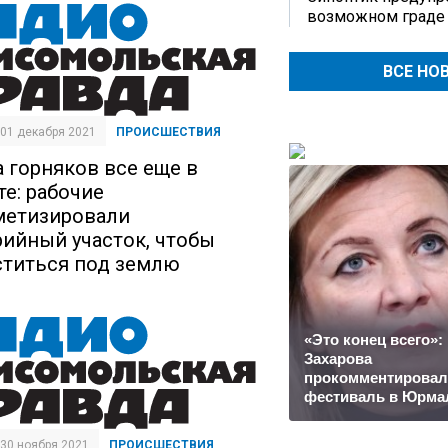
возможном граде
ВСЕ НО
| 01 декабря 2021
ПРОИСШЕСТВИЯ
а горняков все еще в
те: рабочие
метизировали
рийный участок, чтобы
ститься под землю
«Это конец всего»:
Захарова
прокомментировал
фестиваль в Юрма
| 30 ноября 2021
ПРОИСШЕСТВИЯ