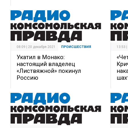
08:09 | 20 декабря 2021
ПРОИСШЕСТВИЯ
13:53 
Укатил в Монако:
«Че
настоящий владелец
Кри
«Листвяжной» покинул
нак
Россию
шах