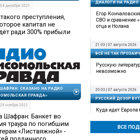
ДИАЛОГИ НА РАДИО
| 04 декабря 2021
Егор Кончаловский
 такого преступления,
СВО и сравнение 
которое капитал не
отца и Нолана
дёт ради 300% прибыли
21:03 | 07 августа 2026
ВСЁ НЕ ТАК ПРОЗАИ
Русскую литерату
невозможно
ШАФРАН: СКАЗАНО НА РАДИО
20:03 | 07 августа 2026
ОМОЛЬСКАЯ ПРАВДА»
РУССКИЙ ДОЗОР БУТ
| 29 ноября 2021
Куда идет Европа
а Шафран: Банкет во
мя траура по погибшим
ВСЕ ПО
терам «Листвяжной» -
гей подлинного