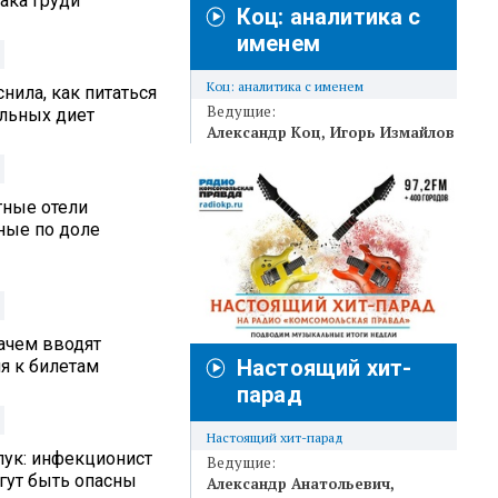
ака груди
Коц: аналитика с
именем
Коц: аналитика с именем
нила, как питаться
Ведущие:
альных диет
Александр Коц
Игорь Измайлов
тные отели
ные по доле
ачем вводят
Настоящий хит-
я к билетам
парад
Настоящий хит-парад
лук: инфекционист
Ведущие:
гут быть опасны
Александр Анатольевич