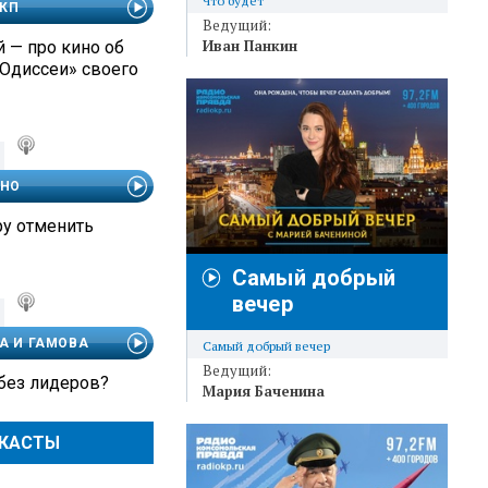
Что будет
 КП
Ведущий:
Иван Панкин
 — про кино об
«Одиссеи» своего
ЧНО
ру отменить
Самый добрый
вечер
А И ГАМОВА
Самый добрый вечер
Ведущий:
 без лидеров?
Мария Баченина
ДКАСТЫ