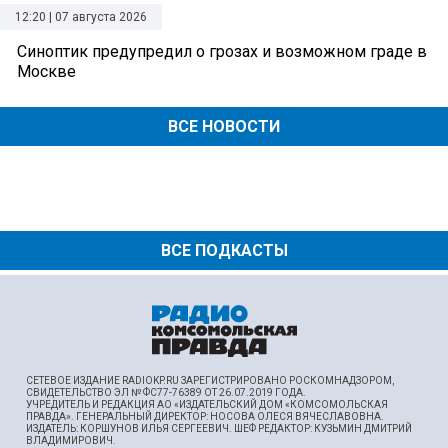
12:20 | 07 августа 2026
Синоптик предупредил о грозах и возможном граде в
Москве
ВСЕ НОВОСТИ
ВСЕ ПОДКАСТЫ
СЕТЕВОЕ ИЗДАНИЕ RADIOKP.RU ЗАРЕГИСТРИРОВАНО РОСКОМНАДЗОРОМ,
СВИДЕТЕЛЬСТВО ЭЛ № ФС77-76389 ОТ 26.07.2019 ГОДА.
УЧРЕДИТЕЛЬ И РЕДАКЦИЯ АО «ИЗДАТЕЛЬСКИЙ ДОМ «КОМСОМОЛЬСКАЯ
ПРАВДА». ГЕНЕРАЛЬНЫЙ ДИРЕКТОР: НОСОВА ОЛЕСЯ ВЯЧЕСЛАВОВНА.
ИЗДАТЕЛЬ: КОРШУНОВ ИЛЬЯ СЕРГЕЕВИЧ. ШEФ РЕДАКТОР: КУЗЬМИН ДМИТРИЙ
ВЛАДИМИРОВИЧ.