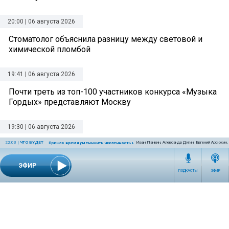
20:00 | 06 августа 2026
Стоматолог объяснила разницу между световой и
химической пломбой
19:41 | 06 августа 2026
Почти треть из топ-100 участников конкурса «Музыка
Гордых» представляют Москву
19:30 | 06 августа 2026
Туристам напомнили правила перевозки золота и
22:03
|
ЧТО БУДЕТ
Иван Панкин, Александр Дугин, Евгений Арсюхин
Пришло время уменьшить численность населения Земли
драгоценностей через границу
ЭФИР
ПОДКАСТЫ
ЭФИР
19:00 | 06 августа 2026
Вирусолог Волчков спрогнозировал осенний приход
гриппа в Россию