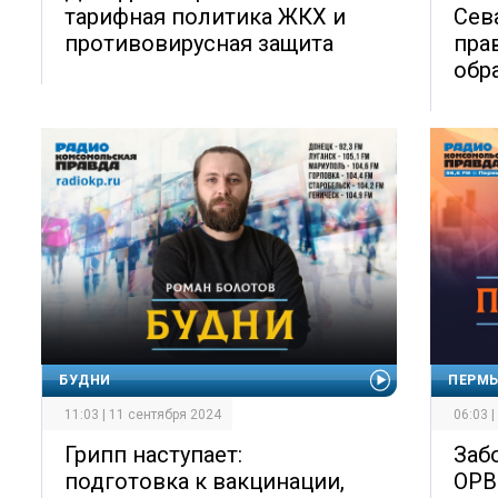
тарифная политика ЖКХ и
Сев
противовирусная защита
пра
обр
БУДНИ
ПЕРМЬ
11:03 | 11 сентября 2024
06:03 
Грипп наступает:
Заб
подготовка к вакцинации,
ОРВ