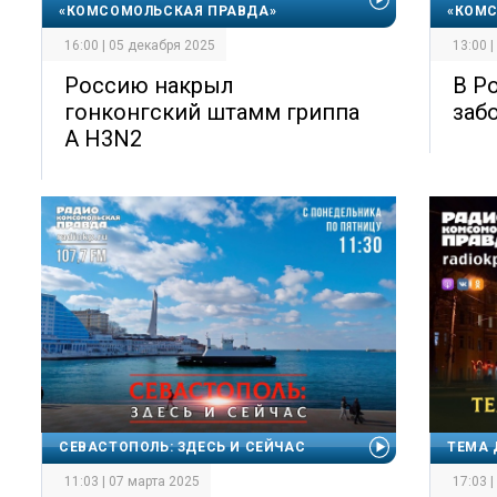
«КОМСОМОЛЬСКАЯ ПРАВДА»
«КОМС
16:00 | 05 декабря 2025
13:00 
Россию накрыл
В Р
гонконгский штамм гриппа
заб
А H3N2
СЕВАСТОПОЛЬ: ЗДЕСЬ И СЕЙЧАС
ТЕМА 
11:03 | 07 марта 2025
17:03 