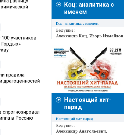
нила разницу
Коц: аналитика с
 химической
именем
Коц: аналитика с именем
Ведущие:
Александр Коц
Игорь Измайлов
п-100 участников
 Гордых»
скву
ли правила
и драгоценностей
Настоящий хит-
парад
в спрогнозировал
риппа в Россию
Настоящий хит-парад
Ведущие:
Александр Анатольевич