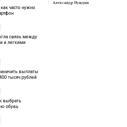
Александр Нуждин
 как часто нужно
артфон
ргла связь между
и и легкими
граничить выплаты
400 тысяч рублей
ак выбрать
юю обувь