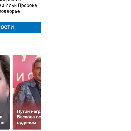
ви Ильи Пророка
подворье
ВОСТИ
Путин наградил
Топ-5 лучших
а
Баскова особым
рецептов с молодым
ле
орденом
картофелем