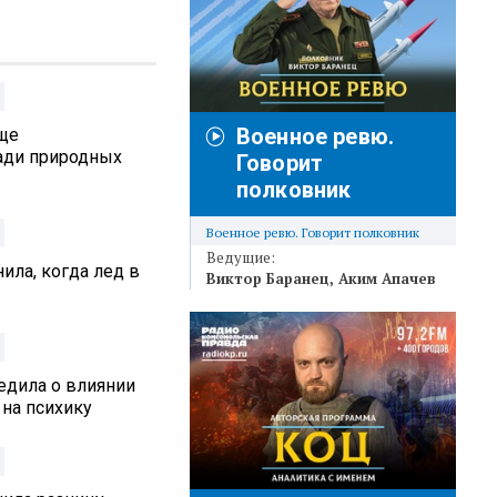
Военное ревю.
аще
ади природных
Говорит
полковник
Военное ревю. Говорит полковник
Ведущие:
ила, когда лед в
Виктор Баранец
Аким Апачев
едила о влиянии
 на психику