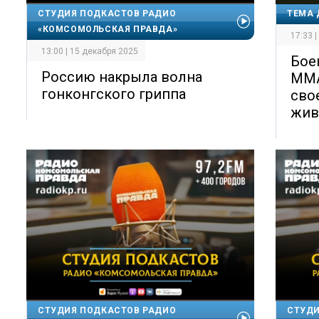
СТУДИЯ ПОДКАСТОВ РАДИО
ТЕМА 
«КОМСОМОЛЬСКАЯ ПРАВДА»
17:33 
13:00 | 15 декабря 2025
Бое
Россию накрыла волна
ММА
гонконгского гриппа
сво
жив
СТУДИЯ ПОДКАСТОВ РАДИО
СТУДИ