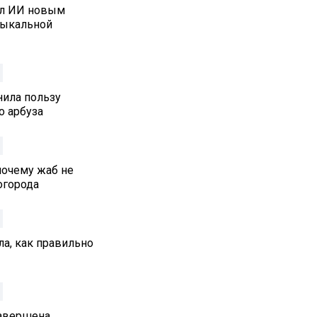
ал ИИ новым
зыкальной
нила пользу
о арбуза
почему жаб не
 огорода
а, как правильно
Завершена