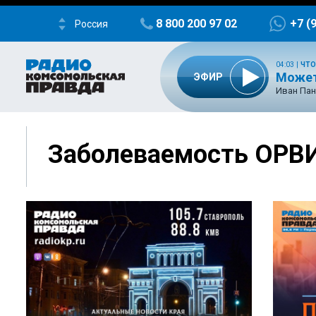
8 800 200 97 02
+7 (
Россия
04:03
|
ЧТО
Может
ЭФИР
Иван Пан
Заболеваемость ОРВ