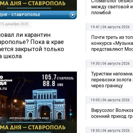
Стоматолог объяс
между световой и
пломбой
ДНЯ - СТАВРОПОЛЬЕ
| 15 декабря 2025
19:41 | 06 августа 2026
овал ли карантин
Почти треть из то
врополье? Пока в крае
конкурса «Музыка
ается закрытой только
представляют Мо
а школа
19:30 | 06 августа 2026
Туристам напомни
перевозки золота 
через границу
19:00 | 06 августа 2026
Вирусолог Волчко
осенний приход г
18:30 | 06 августа 2026