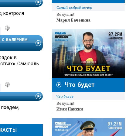
Самый добрый вечер
д контроля
Ведущий:
Мария Баченина
И С ВАЛЕРИЕМ
рядок в
ствах». Самюэль
Что будет
Что будет
Ведущий:
 поедем,
Иван Панкин
ДКАСТЫ