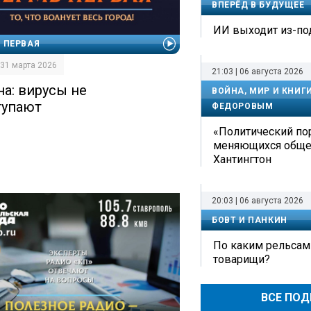
ВПЕРЁД В БУДУЩЕЕ
ИИ выходит из-по
 ПЕРВАЯ
| 31 марта 2026
21:03 | 06 августа 2026
на: вирусы не
ВОЙНА, МИР И КНИГ
тупают
ФЕДОРОВЫМ
«Политический по
меняющихся обще
Хантингтон
20:03 | 06 августа 2026
БОВТ И ПАНКИН
По каким рельсам
товарищи?
ВСЕ ПО