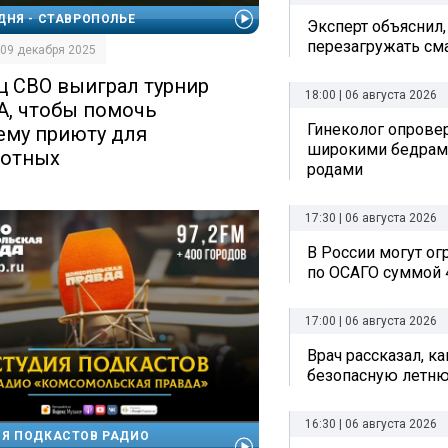
ДНЯ - СТАВРОПОЛЬЕ
Эксперт объяснил,
перезагружать см
| 09 декабря 2025
ц СВО выиграл турнир
18:00 | 06 августа 2026
, чтобы помочь
Гинеколог опрове
ему приюту для
широкими бедрам
отных
родами
17:30 | 06 августа 2026
В России могут о
по ОСАГО суммой 
17:00 | 06 августа 2026
Врач рассказал, к
безопасную летн
16:30 | 06 августа 2026
Я ПОДКАСТОВ РАДИО