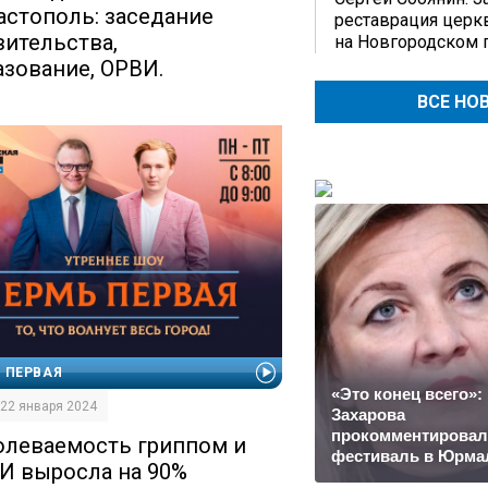
астополь: заседание
реставрация церк
вительства,
на Новгородском 
азование, ОРВИ.
ВСЕ НО
 ПЕРВАЯ
«Это конец всего»:
| 22 января 2024
Захарова
прокомментировал
олеваемость гриппом и
фестиваль в Юрма
И выросла на 90%