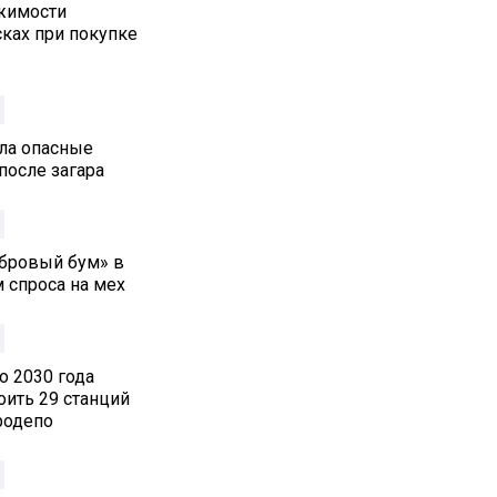
жимости
ках при покупке
ла опасные
после загара
обровый бум» в
 спроса на мех
о 2030 года
оить 29 станций
родепо