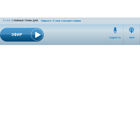
01:03
|
ГЛАВНЫЕ ТЕМЫ ДНЯ
Главное. О чем говорит страна
ЭФИР
ПОДКАСТЫ
ЭФИР
СЕТЕВОЕ ИЗДАНИЕ RADIOKP.RU ЗАРЕГИСТРИРОВАНО РОСКОМНАДЗОРОМ,
СВИДЕТЕЛЬСТВО ЭЛ № ФС77-76389 ОТ 26.07.2019 ГОДА.
УЧРЕДИТЕЛЬ И РЕДАКЦИЯ АО «ИЗДАТЕЛЬСКИЙ ДОМ «КОМСОМОЛЬСКАЯ
ПРАВДА». ГЕНЕРАЛЬНЫЙ ДИРЕКТОР: НОСОВА ОЛЕСЯ ВЯЧЕСЛАВОВНА.
ИЗДАТЕЛЬ: КОРШУНОВ ИЛЬЯ СЕРГЕЕВИЧ. ШEФ РЕДАКТОР: КУЗЬМИН ДМИТРИЙ
ВЛАДИМИРОВИЧ.
RADIOKPWEB@KP.RU
ТЕЛЕФОН РЕДАКЦИИ: +7 (495) 665-75-28 127015, Г. МОСКВА,
УЛ. НОВОДМИТРОВСКАЯ, Д.5А СТР.8 , ЭТАЖ 7
ИСКЛЮЧИТЕЛЬНЫЕ ПРАВА НА МАТЕРИАЛЫ, РАЗМЕЩЁННЫЕ В СЕТЕВОМ ИЗДАНИИ
RADIOKP.RU (WWW.RADIOKP.RU), В СООТВЕТСТВИИ С ЗАКОНОДАТЕЛЬСТВОМ