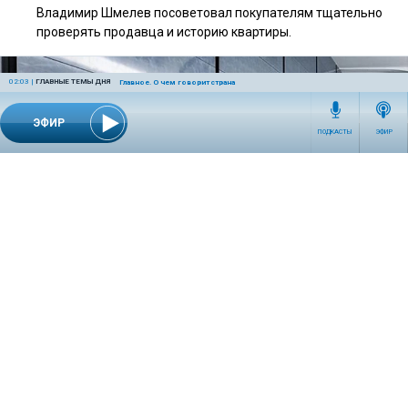
Владимир Шмелев посоветовал покупателям тщательно
проверять продавца и историю квартиры.
02:03
|
ГЛАВНЫЕ ТЕМЫ ДНЯ
Главное. О чем говорит страна
ЭФИР
ПОДКАСТЫ
ЭФИР
14 часов назад
ОБЩЕСТВО
Сергей Собянин: До 2030 года планируется
построить 29 станций метро и три электродепо