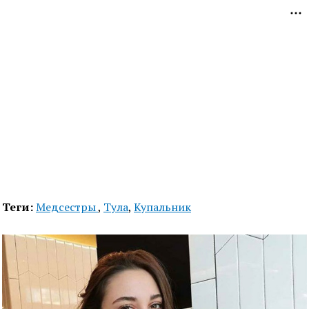
Теги:
Медсестры
,
Тула
,
Купальник