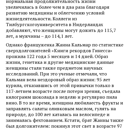
нормальная продолжительность жизни
увеличилась в более чем в два раза благодаря
развитию медицины и облегчению условий
жизнедеятельности. Коллеги из
Тилбургскогоуниверситета в Нидерландах
добавляют, что женщины могут дожить до 115,7
лет, а мужчины – до 114,1 лет.
Однако француженка Жанна Кальмар по статистике
сверхдолгожителей «Книги рекордов Гинесса»
прожила 122 года 5 месяцев и 14 дней. Образ
жизни, генетика и другие медицинские данные
женщины стали также предметом научных
исследований. При это ученые отмечали, что
Кальман вела нездоровый образ жизни: 95 лет
курила, отказавшись от этой привычки только в
117-летнем возрасте после потери зрения, съедала
килограмм шоколада в неделю и регулярно пила
вино. В то же время, женщина любилаесть фрукты и
заправлять салаты оливковым маслом, гулять на
природе, до 100 лет каталась на велосипеде и
занималась фехтованием. Кстати, брат Жанны также
был долгожителем: покинул этот свет в возрасте 97