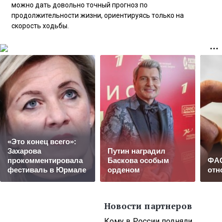
можно дать довольно точный прогноз по
продолжительности жизни, ориентируясь только на
скорость ходьбы.
«Это конец всего»:
Захарова
Путин наградил
прокомментировала
Баскова особым
ФАС
фестиваль в Юрмале
орденом
отн
Новости партнеров
Кому в России подняли