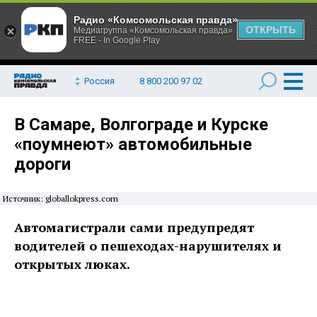
Радио «Комсомольская правда»
ОТКРЫТЬ
Медиагруппа «Комсомольская правда»
FREE - In Google Play
Россия
8 800 200 97 02
В Самаре, Волгограде и Курске
«поумнеют» автомобильные
дороги
Источник: globallokpress.com
Автомагистрали сами предупредят
водителей о пешеходах-нарушителях и
открытых люках.