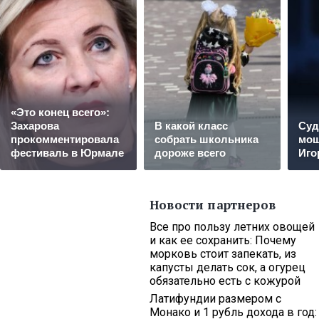
«Это конец всего»:
Захарова
В какой класс
Суд
прокомментировала
собрать школьника
мощ
фестиваль в Юрмале
дороже всего
Иго
Новости партнеров
Все про пользу летних овощей
и как ее сохранить: Почему
морковь стоит запекать, из
капусты делать сок, а огурец
обязательно есть с кожурой
Латифундии размером с
Монако и 1 рубль дохода в год: