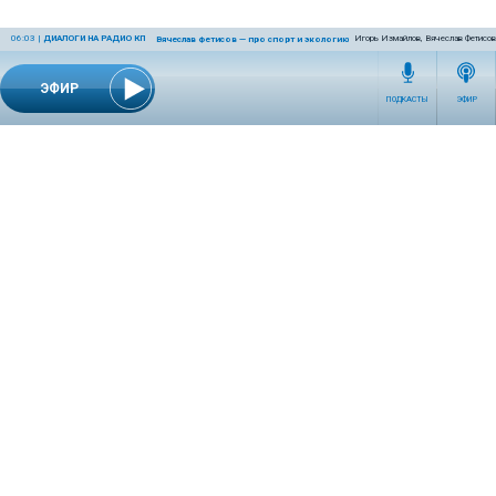
06:03
|
ДИАЛОГИ НА РАДИО КП
Игорь Измайлов, Вячеслав Фетисов
Вячеслав Фетисов — про спорт и экологию
ЭФИР
ПОДКАСТЫ
ЭФИР
СЕТЕВОЕ ИЗДАНИЕ RADIOKP.RU ЗАРЕГИСТРИРОВАНО РОСКОМНАДЗОРОМ,
СВИДЕТЕЛЬСТВО ЭЛ № ФС77-76389 ОТ 26.07.2019 ГОДА.
УЧРЕДИТЕЛЬ И РЕДАКЦИЯ АО «ИЗДАТЕЛЬСКИЙ ДОМ «КОМСОМОЛЬСКАЯ
ПРАВДА». ГЕНЕРАЛЬНЫЙ ДИРЕКТОР: НОСОВА ОЛЕСЯ ВЯЧЕСЛАВОВНА.
ИЗДАТЕЛЬ: КОРШУНОВ ИЛЬЯ СЕРГЕЕВИЧ. ШEФ РЕДАКТОР: КУЗЬМИН ДМИТРИЙ
ВЛАДИМИРОВИЧ.
RADIOKPWEB@KP.RU
ТЕЛЕФОН РЕДАКЦИИ: +7 (495) 665-75-28 127015, Г. МОСКВА,