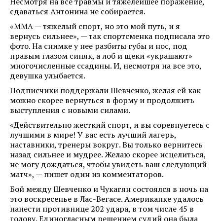
Несмотря на все травмы и тяжелейшее поражение,
сдаваться Антонина не собирается.
«ММА — тяжелый спорт, но это мой путь, и я
вернусь сильнее», — так спортсменка подписала это
фото. На снимке у нее разбиты губы и нос, под
правым глазом синяк, а лоб и щеки «украшают»
многочисленные ссадины. И, несмотря на все это,
девушка улыбается.
Подписчики поддержали Шевченко, желая ей как
можно скорее вернуться в форму и продолжить
выступления с новыми силами.
«Действительно жесткий спорт, и вы соревнуетесь с
лучшими в мире! У вас есть лучший лагерь,
наставники, тренеры вокруг. Вы только вернитесь
назад сильнее и мудрее. Желаю скорее исцелиться,
не могу дождаться, чтобы увидеть ваш следующий
матч», — пишет один из комментаторов.
Бой между Шевченко и Чукагян состоялся в ночь на
это воскресенье в Лас-Вегасе. Американке удалось
нанести противнице 202 удара, в том числе 45 в
голову. Единогласным решением судий она была