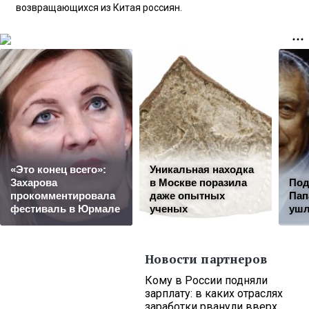
возвращающихся из Китая россиян.
«Это конец всего»:
Уникальная находка
Захарова
в Москве поразила
Под
прокомментировала
даже опытных
Пап
фестиваль в Юрмале
ученых
ушл
Новости партнеров
Кому в России подняли
зарплату: в каких отраслях
заработки рванули вверх