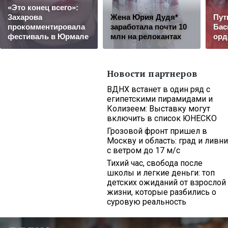
«Это конец всего»:
Захарова
Жена Юрия Дудя*
Пут
прокомментировала
заработала почти 10
Бас
фестиваль в Юрмале
млн на релокантах
орд
Новости партнеров
ВДНХ встанет в один ряд с
египетскими пирамидами и
Колизеем: Выставку могут
включить в список ЮНЕСКО
Грозовой фронт пришел в
Москву и область: град и ливни
с ветром до 17 м/с
Тихий час, свобода после
школы и легкие деньги: топ
детских ожиданий от взрослой
жизни, которые разбились о
суровую реальность