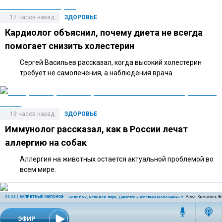
17 часов назад
ЗДОРОВЬЕ
Кардиолог объяснил, почему диета не всегда
помогает снизить холестерин
Сергей Васильев рассказал, когда высокий холестерин
требует не самолечения, а наблюдения врача.
19 часов назад
ЗДОРОВЬЕ
Иммунолог рассказал, как в России лечат
аллергию на собак
Аллергия на животных остается актуальной проблемой во
всем мире.
03:03
|
ЗАПРЕТНЫЙ МИЛОНОВ
Алеся Крупанина, В
Колобок, человек-паук, Джастас «Веселый молочник» Уолкер, олимпиад
20:00 | 07 августа 2026
ЗДОРОВЬЕ
ЭФИР