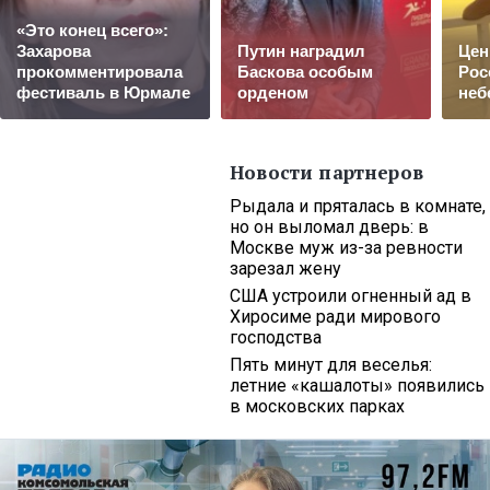
«Это конец всего»:
Захарова
Путин наградил
Цен
прокомментировала
Баскова особым
Рос
фестиваль в Юрмале
орденом
неб
Новости партнеров
Рыдала и пряталась в комнате,
но он выломал дверь: в
Москве муж из-за ревности
зарезал жену
США устроили огненный ад в
Хиросиме ради мирового
господства
Пять минут для веселья:
летние «кашалоты» появились
в московских парках