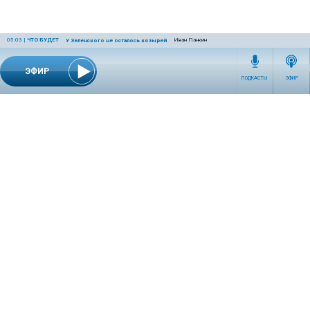
05:03
|
ЧТО БУДЕТ
Иван Панкин
У Зеленского не осталось козырей
ЭФИР
ПОДКАСТЫ
ЭФИР
СЕТЕВОЕ ИЗДАНИЕ RADIOKP.RU ЗАРЕГИСТРИРОВАНО РОСКОМНАДЗОРОМ,
СВИДЕТЕЛЬСТВО ЭЛ № ФС77-76389 ОТ 26.07.2019 ГОДА.
УЧРЕДИТЕЛЬ И РЕДАКЦИЯ АО «ИЗДАТЕЛЬСКИЙ ДОМ «КОМСОМОЛЬСКАЯ
ПРАВДА». ГЕНЕРАЛЬНЫЙ ДИРЕКТОР: НОСОВА ОЛЕСЯ ВЯЧЕСЛАВОВНА.
ИЗДАТЕЛЬ: КОРШУНОВ ИЛЬЯ СЕРГЕЕВИЧ. ШEФ РЕДАКТОР: КУЗЬМИН ДМИТРИЙ