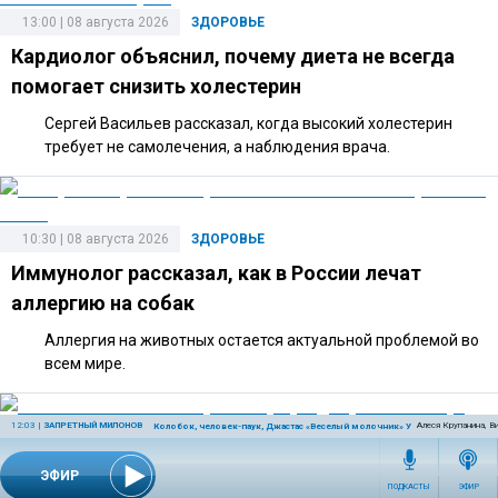
13:00 | 08 августа 2026
ЗДОРОВЬЕ
Кардиолог объяснил, почему диета не всегда
помогает снизить холестерин
Сергей Васильев рассказал, когда высокий холестерин
требует не самолечения, а наблюдения врача.
10:30 | 08 августа 2026
ЗДОРОВЬЕ
Иммунолог рассказал, как в России лечат
аллергию на собак
Аллергия на животных остается актуальной проблемой во
всем мире.
12:03
|
ЗАПРЕТНЫЙ МИЛОНОВ
Алеся Крупанина, В
Колобок, человек-паук, Джастас «Веселый молочник» Уолкер, олимпиад
20:00 | 07 августа 2026
ЗДОРОВЬЕ
ЭФИР
Стоматолог объяснил, почему при депрессии
ПОДКАСТЫ
ЭФИР