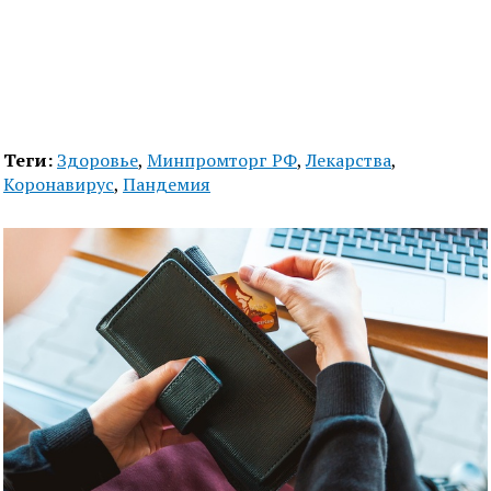
Теги:
Здоровье
,
Минпромторг РФ
,
Лекарства
,
Коронавирус
,
Пандемия