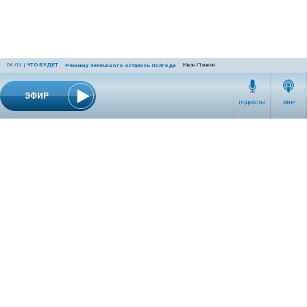
06:03
|
ЧТО БУДЕТ
Иван Панкин
Режиму Зеленского осталось полгода
ЭФИР
ПОДКАСТЫ
ЭФИР
СЕТЕВОЕ ИЗДАНИЕ RADIOKP.RU ЗАРЕГИСТРИРОВАНО РОСКОМНАДЗОРОМ,
СВИДЕТЕЛЬСТВО ЭЛ № ФС77-76389 ОТ 26.07.2019 ГОДА.