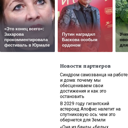
«Это конец всего»:
Захарова
Путин наградил
Уче
прокомментировала
Баскова особым
ово
фестиваль в Юрмале
орденом
для
Новости партнеров
Синдром самозванца на работе
и дома: почему мы
обесцениваем свои
достижения и как это
остановить
В 2029 году гигантский
астероид Апофис налетит на
спутниковую ось: чем это
обернется для Земли
«Она из банды «белых