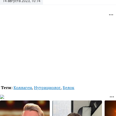
14 августа 2023, 10:14
Теги:
Коллаген
,
Нутрициолог
,
Белок