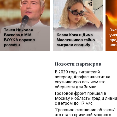
Танец Николая
Экс
Баскова и MIA
Клава Кока и Дима
уче
BOYKA поразил
Масленников тайно
пре
россиян
сыграли свадьбу
нов
Новости партнеров
В 2029 году гигантский
астероид Апофис налетит на
спутниковую ось: чем это
обернется для Земли
Грозовой фронт пришел в
Москву и область: град и ливни
с ветром до 17 м/с
"Грозовое скопление облаков":
что стало причиной мощного