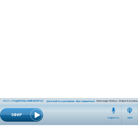
08:03
|
РОДИТЕЛЬСКИЙ ВОПРОС
Александр Милкус, Мария Баченина,
Детский эгоцентризм. Как справиться с ним родителям?
ЭФИР
ПОДКАСТЫ
ЭФИР