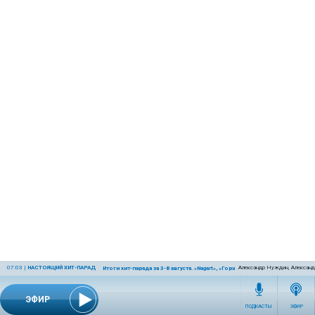
07:03
|
НАСТОЯЩИЙ ХИТ-ПАРАД
Александр Нуждин, Александ
Итоги хит-парада за 3-8 августа. «Nagart», «Горшенёв» и «Крематорий»
ЭФИР
ПОДКАСТЫ
ЭФИР