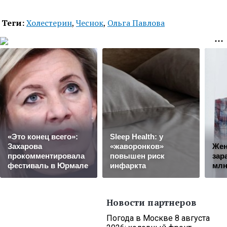
Теги:
Холестерин
,
Чеснок
,
Ольга Павлова
«Это конец всего»:
Sleep Health: у
Захарова
«жаворонков»
Жен
прокомментировала
повышен риск
зар
фестиваль в Юрмале
инфаркта
млн
Новости партнеров
Погода в Москве 8 августа