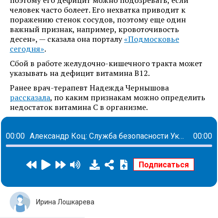
поэтому его дефицит можно подозревать, если
человек часто болеет. Его нехватка приводит к
поражению стенок сосудов, поэтому еще один
важный признак, например, кровоточивость
десен», — сказала она порталу
«Подмосковье
сегодня»
.
Сбой в работе желудочно-кишечного тракта может
указывать на дефицит витамина B12.
Ранее врач-терапевт Надежда Чернышова
рассказала
, по каким признакам можно определить
недостаток витамина C в организме.
00:00
Александр Коц: Служба безопасности Украины готовит провокации по схеме «Белых касок», как было в Сирии
00:00
Ирина Лошкарева