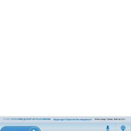
17:03
|
РУССКИЙ ДОЗОР БУТА И ГАМОВА
Александр Гамов, Виктор Бут
Куда идет Европа без лидеров?