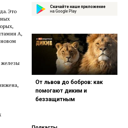
Скачайте наше приложение
да. Это
на Google Play
ьных
торых,
итамин А,
в новом
й железы
От львов до бобров: как
нижена,
помогают диким и
беззащитным
х
Подкасты