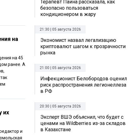
Терапевт Паина рассказала, как
безопасно пользоваться
кондиционером в жару
21:30 | 05 августа 2026
ения на
Экономист назвал легализацию
криптовалют шагом к прозрачности
рынка
дения на 45
дом ранее. А
21:00 | 05 августа 2026
в,
 так
Инфекционист Белобородов оценил
шем
риск распространения легионеллеза
в РФ
20:30 | 05 августа 2026
у их
Эксперт ВШЭ объяснил, что будет с
ценами на Wildberries из-за складов
в Казахстане
редактор и
сомольская