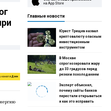
на App Store
ог
Главные новости
при
Юрист Трещев назвал
криптовалюту опасным
инвестиционным
инструментом
В Москве
спрогнозировали жару
до 33 градусов перед
резким похолоданием
ш канал в
Дзен
Эксперт объяснил,
почему сайты банков
перестали открываться
энергию
и как это исправить