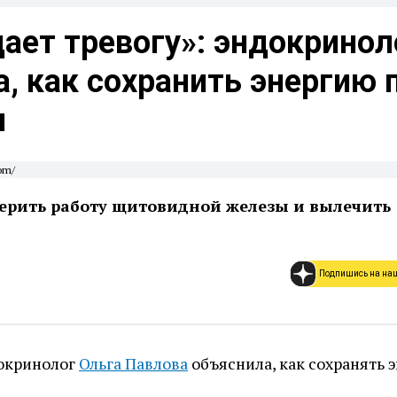
дает тревогу»: эндокринол
, как сохранить энергию 
и
om/
ерить работу щитовидной железы и вылечить
Подпишись на на
докринолог
Ольга Павлова
объяснила, как сохранять 