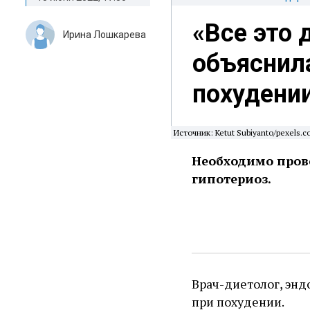
«Все это 
Ирина Лошкарева
объяснила
похудени
Источник: Ketut Subiyanto/pexels.c
Необходимо пров
гипотериоз.
Врач-диетолог, эн
при похудении.