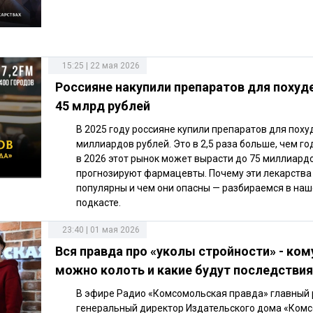
15:25 | 22 мая 2026
Россияне накупили препаратов для похуд
45 млрд рублей
В 2025 году россияне купили препаратов для поху
миллиардов рублей. Это в 2,5 раза больше, чем го
в 2026 этот рынок может вырасти до 75 миллиардо
прогнозируют фармацевты. Почему эти лекарства
популярны и чем они опасны — разбираемся в на
подкасте.
23:40 | 01 мая 2026
Вся правда про «уколы стройности» - ком
можно колоть и какие будут последствия
В эфире Радио «Комсомольская правда» главный 
генеральный директор Издательского дома «Ком