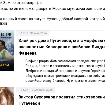
и Землю от катастрофы
нате, но он выломал дверь: в Москве муж из-за ревности 
ла ценный совет на август: Нужен добрый настрой, который
пков
17:00 | 31 мая 2026
Злой рок дома Пугачевой, метаморфозы 
внешностью Киркорова и разборки Линды
Фадеева
В эфире радио «Комсомольская правда» спецкор 
Родина, блогер и основательница женского клуба
Диброва и звездный продюсер и шоумен Гера Ив
обсуждают самые громкие и скандальные событи
российского шоу-бизнеса. Ну и немного сплетнича
18:27 | 17 декабря 2025
Виктор Сухоруков посвятил стихотворени
Пугачевой