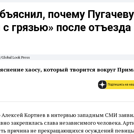
бъяснил, почему Пугачеву
с грязью» после отъезда
Global Look Press
яснение хаосу, который творится вокруг При
Подпишись на на
о Алексей Кортнев в интервью западным СМИ заявил
вно закрепилась слава независимого человека. Арт
 есть причина не прекращающихся осуждений певицы