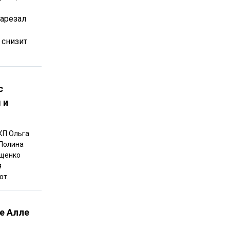
зарезал
 снизит
с
 и
КП Ольга
 Полина
ащенко
я
ют.
е Алле