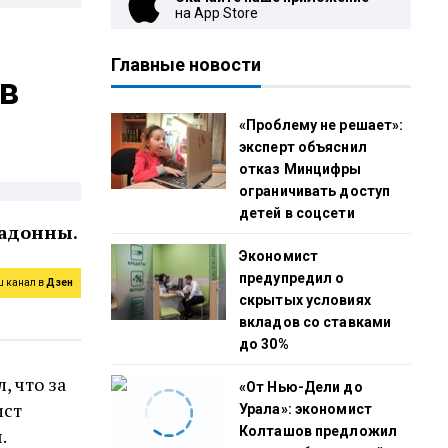
на App Store
Главные новости
 в
«Проблему не решает»:
эксперт объяснил
отказ Минцифры
ограничивать доступ
детей в соцсети
мадонны.
Экономист
предупредил о
ш канал в
Дзен
скрытых условиях
вкладов со ставками
до 30%
, что за
«От Нью-Дели до
ист
Урала»: экономист
Колташов предложил
.