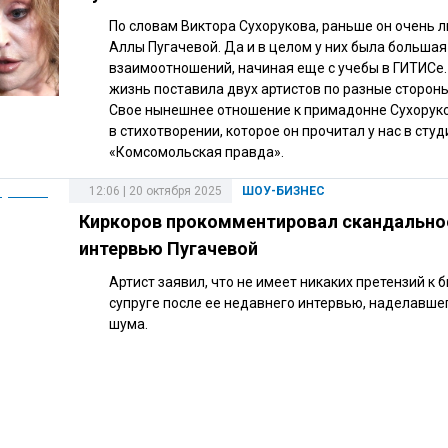
По словам Виктора Сухорукова, раньше он очень 
Аллы Пугачевой. Да и в целом у них была большая
взаимоотношений, начиная еще с учебы в ГИТИСе.
жизнь поставила двух артистов по разные сторон
Свое нынешнее отношение к примадонне Сухорук
в стихотворении, которое он прочитал у нас в сту
«Комсомольская правда».
12:06 | 20 октября 2025
ШОУ-БИЗНЕС
Киркоров прокомментировал скандально
интервью Пугачевой
Артист заявил, что не имеет никаких претензий к
супруге после ее недавнего интервью, наделавше
шума.