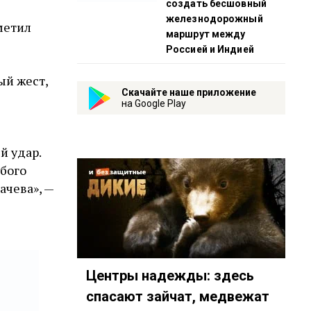
создать бесшовный
железнодорожный
метил
маршрут между
Россией и Индией
ый жест,
Скачайте наше приложение
на Google Play
й удар.
юбого
ачева», —
Центры надежды: здесь
спасают зайчат, медвежат