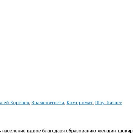
ксей Кортнев
,
Знаменитости
,
Компромат
,
Шоу-бизнес
ь население вдвое благодаря образованию женщин: шок