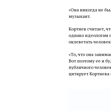
«Она никогда не бы
музыкант.
Кортнев считает, ч
однако идеологам п
оклеветать человек
«То, что она заним
Вот поэтому ее и б
публичного человек
цитирует Кортнева 