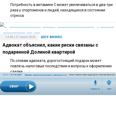
Потребность в витамине C может увеличиваться в два-три
раза у спортсменов и людей, находящихся в состоянии
стресса.
14:40 | 27 июля 2026
ШОУ-БИЗНЕС
Адвокат объяснил, какие риски связаны с
подаренной Долиной квартирой
По словам адвоката, дорогостоящий подарок может
повлечь налоговые последствия и вопросы к оформлению
сделки.
22:03
|
ЧТО БУДЕТ
Иван Панкин, Александр Дугин, Евгений Арсюхин
Пришло время уменьшить численность населения Земли
ЭФИР
ПОДКАСТЫ
ЭФИР
10:00 | 25 июля 2026
ШОУ-БИЗНЕС
Орнелла Мути может переехать в Петербург
после получения гражданства